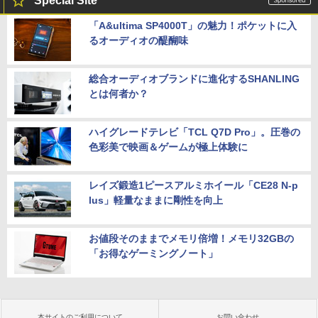
Special Site
「A&ultima SP4000T」の魅力！ポケットに入
るオーディオの醍醐味
総合オーディオブランドに進化するSHANLING
とは何者か？
ハイグレードテレビ「TCL Q7D Pro」。圧巻の
色彩美で映画＆ゲームが極上体験に
レイズ鍛造1ピースアルミホイール「CE28 N-p
lus」軽量なままに剛性を向上
お値段そのままでメモリ倍増！メモリ32GBの
「お得なゲーミングノート」
本サイトのご利用について
お問い合わせ