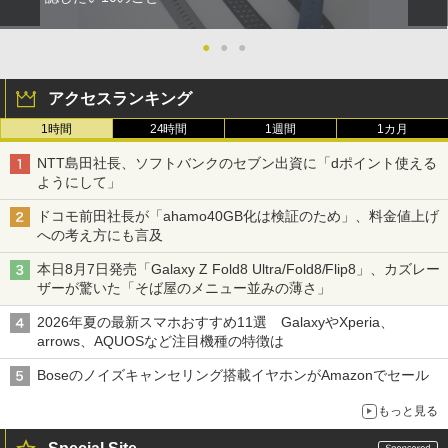
●
●
●
アクセスランキング
1時間
24時間
1週間
1カ月
NTT島田社長、ソフトバンクのセブン出資に「dポイント使える
ようにして」
ドコモ前田社長が「ahamo40GB化は検証のため」、料金値上げ
への考え方にも言及
本日8月7日発売「Galaxy Z Fold8 Ultra/Fold8/Flip8」、カズレー
ザーが驚いた「そば屋のメニュー並みの薄さ」
2026年夏の最新スマホおすすめ11選 GalaxyやXperia、
arrows、AQUOSなど注目機種の特徴は
Boseのノイズキャンセリング搭載イヤホンがAmazonでセール
もっと見る