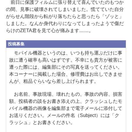
前日に保護フィルムに張り替えて喜んでいたのもつか
の間、見事に破壊されてしまいました。慌てていた自分
がらせん階段から転がり落ちたらと思ったら「ゾッと」
しました。なんか身代わりになってしまったようで傷だ
らけのZETA君を見て心が痛みます……。
投稿募集
モバイル機器というのは、いつも持ち運ぶだけに事
故に遭う確率も高いはずです。不幸にも貴方が被害に
遭った際には、編集部にその写真を送ってください。
本コーナーに掲載した場合、修理費はお出しできませ
んが、粗品ぐらいなら差し上げられます。
お名前、事故現場、壊れたもの、事故の内容、損害
額、投稿者の談をお書き添えの上、クラッシュしたモ
バイル機器の画像を編集部まで電子メールに添付して
お送りください。メールの件名（Subject）には「ク
ラッシュ」とお書きください。