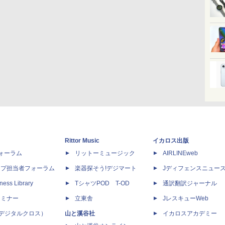
Rittor Music
イカロス出版
dフォーラム
リットーミュージック
AIRLINEweb
ップ担当者フォーラム
楽器探そう!デジマート
Jディフェンスニュー
ness Library
TシャツPOD T-OD
通訳翻訳ジャーナル
セミナー
立東舎
JレスキューWeb
 X（デジタルクロス）
山と溪谷社
イカロスアカデミー