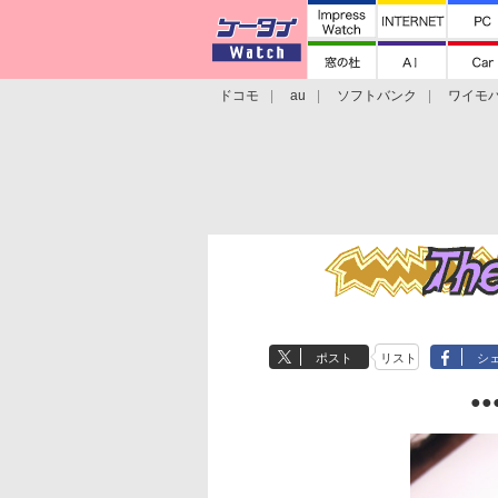
ドコモ
au
ソフトバンク
ワイモ
格安スマホ/SIMフリースマホ
周辺機器/
ポスト
リスト
シ
●