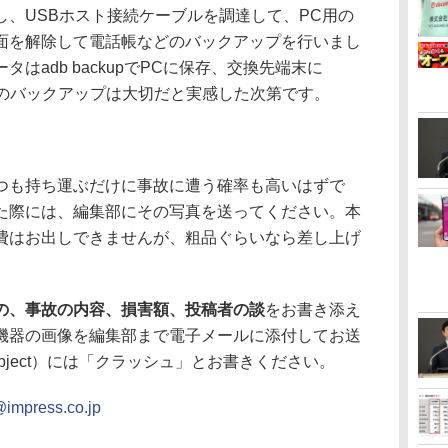
、USBホスト接続ケーブルを調達して、PC用の
面を解除して電話帳などのバックアップを行いまし
はadb backupでPCに保存、交換先端末に
からのバックアップは大切だと実感した次第です。
も持ち運ぶだけに事故に遭う確率も高いはずで
た際には、編集部にその写真を送ってください。本
費はお出しできませんが、粗品ぐらいなら差し上げ
の、事故の内容、損害額、投稿者の談
をお書き添え
機器の画像を編集部まで電子メールに添付してお送
bject）には「クラッシュ」とお書きください。
@impress.co.jp