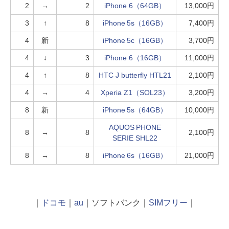
2
→
2
iPhone 6（64GB）
13,000円
3
↑
8
iPhone 5s（16GB）
7,400円
4
新
iPhone 5c（16GB）
3,700円
4
↓
3
iPhone 6（16GB）
11,000円
4
↑
8
HTC J butterfly HTL21
2,100円
4
→
4
Xperia Z1（SOL23）
3,200円
8
新
iPhone 5s（64GB）
10,000円
AQUOS PHONE
8
→
8
2,100円
SERIE SHL22
8
→
8
iPhone 6s（16GB）
21,000円
｜
ドコモ
｜
au
｜ソフトバンク｜
SIMフリー
｜