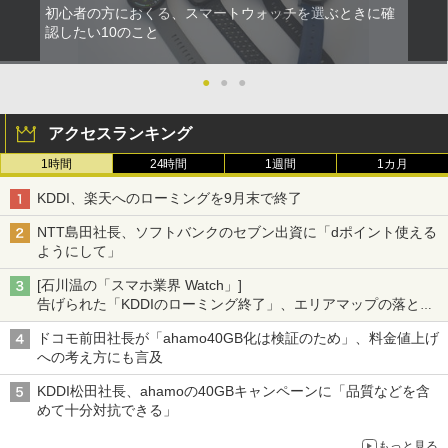
初心者の方におくる、スマートウォッチを選ぶときに確
認したい10のこと
●
●
●
アクセスランキング
1時間
24時間
1週間
1カ月
KDDI、楽天へのローミングを9月末で終了
NTT島田社長、ソフトバンクのセブン出資に「dポイント使える
ようにして」
[石川温の「スマホ業界 Watch」]
告げられた「KDDIのローミング終了」、エリアマップの落とし
穴と楽天モバイルの課題
ドコモ前田社長が「ahamo40GB化は検証のため」、料金値上げ
への考え方にも言及
KDDI松田社長、ahamoの40GBキャンペーンに「品質などを含
めて十分対抗できる」
もっと見る