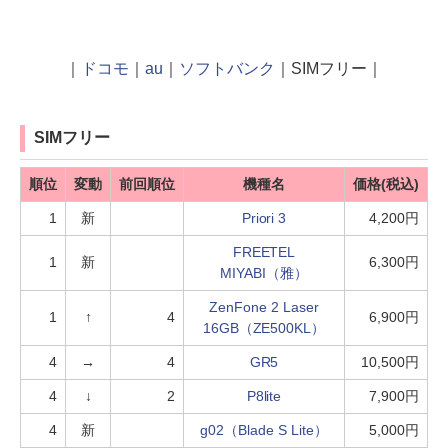
｜
ドコモ
｜
au
｜
ソフトバンク
｜SIMフリー｜
SIMフリー
順位
変動
前回順位
機種名
価格(税込)
1
新
Priori 3
4,200円
FREETEL
1
新
6,300円
MIYABI（雅）
ZenFone 2 Laser
1
↑
4
6,900円
16GB（ZE500KL）
4
→
4
GR5
10,500円
4
↓
2
P8lite
7,900円
4
新
g02（Blade S Lite）
5,000円