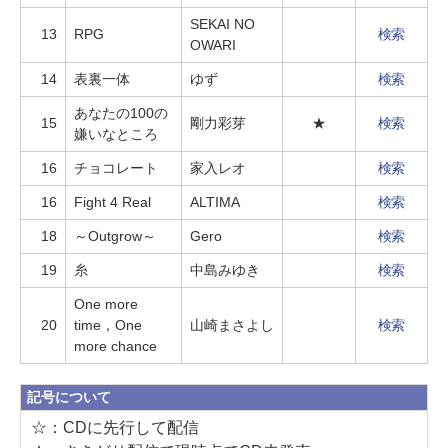
SEKAI NO
13
RPG
検索
OWARI
14
表裏一体
ゆず
検索
あなたの100の
15
剛力彩芽
★
検索
嫌いなところ
16
チョコレート
家入レオ
検索
16
Fight 4 Real
ALTIMA
検索
18
～Outgrow～
Gero
検索
19
糸
中島みゆき
検索
One more
20
time，One
山崎まさよし
検索
more chance
記号について
☆：CDに先行して配信