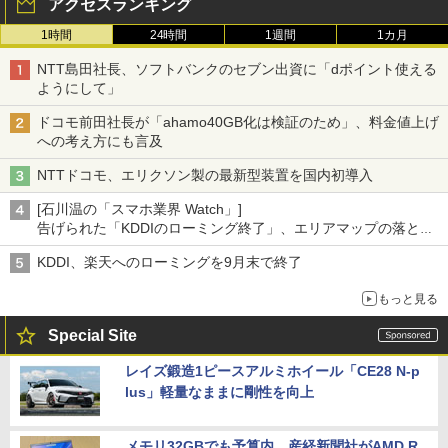
アクセスランキング
1時間
24時間
1週間
1カ月
NTT島田社長、ソフトバンクのセブン出資に「dポイント使える
ようにして」
ドコモ前田社長が「ahamo40GB化は検証のため」、料金値上げ
への考え方にも言及
NTTドコモ、エリクソン製の最新型装置を国内初導入
[石川温の「スマホ業界 Watch」]
告げられた「KDDIのローミング終了」、エリアマップの落とし
穴と楽天モバイルの課題
KDDI、楽天へのローミングを9月末で終了
もっと見る
Special Site
レイズ鍛造1ピースアルミホイール「CE28 N-p
lus」軽量なままに剛性を向上
メモリ32GBでも予算内。産経新聞社がAMD R