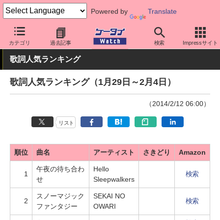
Powered by
Translate
ケータイ Watch
業界動向
調査
カテゴリ
過去記事
検索
Impressサイト
歌詞人気ランキング
歌詞人気ランキング（1月29日～2月4日）
（2014/2/12 06:00）
リスト
順位
曲名
アーティスト
さきどり
Amazon
午夜の待ち合わ
Hello
1
検索
せ
Sleepwalkers
スノーマジック
SEKAI NO
2
検索
ファンタジー
OWARI