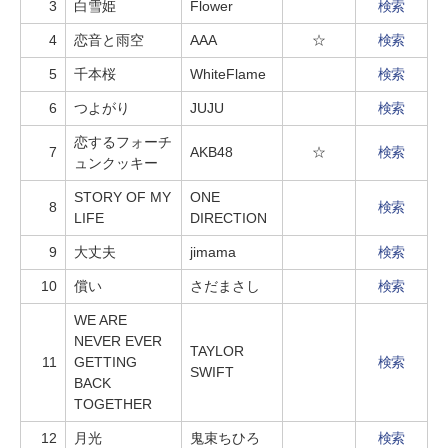
3
白雪姫
Flower
検索
4
恋音と雨空
AAA
☆
検索
5
千本桜
WhiteFlame
検索
6
つよがり
JUJU
検索
恋するフォーチ
7
AKB48
☆
検索
ュンクッキー
STORY OF MY
ONE
8
検索
LIFE
DIRECTION
9
大丈夫
jimama
検索
10
償い
さだまさし
検索
WE ARE
NEVER EVER
TAYLOR
11
GETTING
検索
SWIFT
BACK
TOGETHER
12
月光
鬼束ちひろ
検索