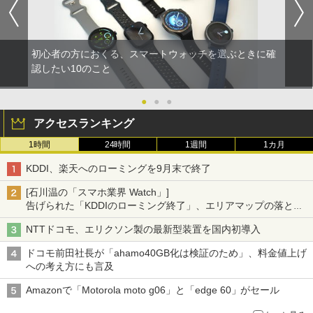
初心者の方におくる、スマートウォッチを選ぶときに確
認したい10のこと
●
●
●
アクセスランキング
1時間
24時間
1週間
1カ月
KDDI、楽天へのローミングを9月末で終了
[石川温の「スマホ業界 Watch」]
告げられた「KDDIのローミング終了」、エリアマップの落とし
穴と楽天モバイルの課題
NTTドコモ、エリクソン製の最新型装置を国内初導入
ドコモ前田社長が「ahamo40GB化は検証のため」、料金値上げ
への考え方にも言及
Amazonで「Motorola moto g06」と「edge 60」がセール