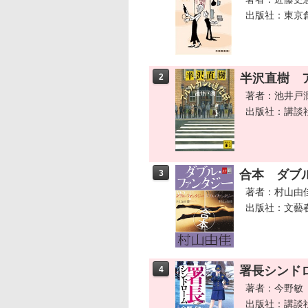
出版社：東京
半沢直樹 
2
著者：池井戸
出版社：講談
合本 ダブル
3
著者：村山由
出版社：文藝
署長シンド
4
著者：今野敏
出版社：講談