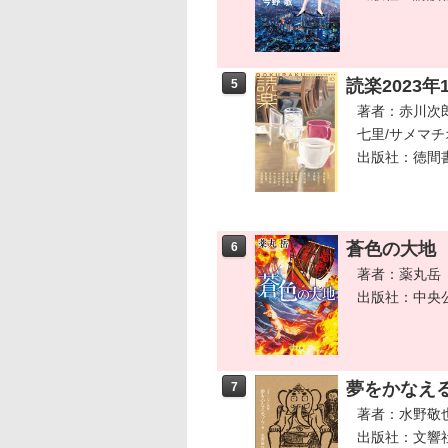
読楽2023年
5
著者：赤川次郎
七里/サメマチ
出版社：徳間
蒼色の大地
6
著者：薬丸岳
出版社：中央
夢をかなえ
7
著者：水野敬
出版社：文響