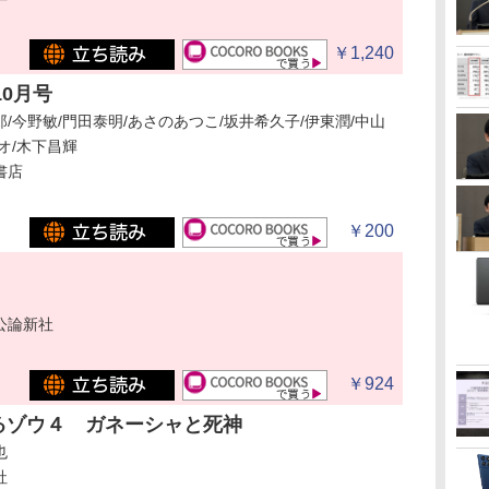
￥1,240
10月号
/今野敏/門田泰明/あさのあつこ/坂井希久子/伊東潤/中山
オ/木下昌輝
書店
￥200
公論新社
￥924
るゾウ４ ガネーシャと死神
也
社