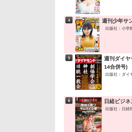
週刊少年サンデ
4
出版社：小学
週刊ダイヤモ
5
14合併号)
出版社：ダイ
日経ビジネス
6
出版社：日経B