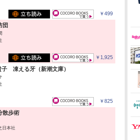
￥499
防団
潤
社
￥1,925
貴子 凍える牙（新潮文庫）
サ
社
￥825
分散歩術
之日本社