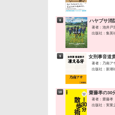
ハヤブサ消
8
著者：池井戸
出版社：集英
女刑事音道
9
著者：乃南ア
出版社：新潮
齋藤孝の30
10
著者：齋藤孝
出版社：実業