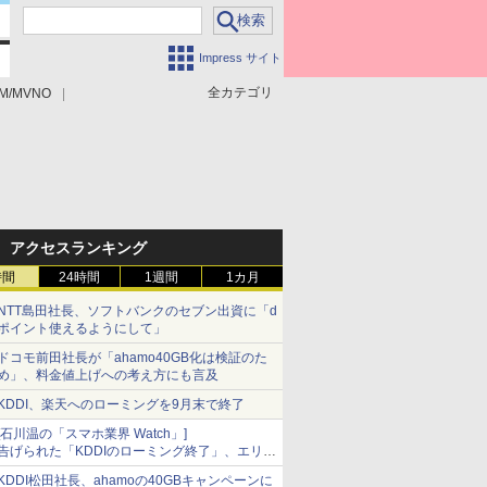
Impress サイト
全カテゴリ
M/MVNO
アクセスランキング
時間
24時間
1週間
1カ月
NTT島田社長、ソフトバンクのセブン出資に「d
ポイント使えるようにして」
ドコモ前田社長が「ahamo40GB化は検証のた
め」、料金値上げへの考え方にも言及
KDDI、楽天へのローミングを9月末で終了
[石川温の「スマホ業界 Watch」]
告げられた「KDDIのローミング終了」、エリア
マップの落とし穴と楽天モバイルの課題
KDDI松田社長、ahamoの40GBキャンペーンに