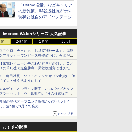
「ahamo増量」などキャリア
の新施策、IIJ谷脇社長が示す
現状と独自のアドバンテージ
Impress Watchシリーズ 人気記事
時間
24時間
1週間
1カ月
ユニクロ、今日から「お盆特別セール」。涼感
シアサッカーワンピース待望値下げ、撥水ギア
ショーツは1990円に
【家電レビュー】手ごわい雑草との戦い、コメ
リの草刈機で完全勝利 掃除機感覚で使えた
NTT島田社長、ソフトバンクのセブン出資に「d
ポイント使えるようにして」
カルディ、オンライン限定「ネコバッグ＆タン
ブラーセット」を一般販売。7月の抽選販売の
当選無効分
東映の歴代オープニング映像がカプセルトイ
に。全5種で8月下旬発売
もっと見る
おすすめ記事