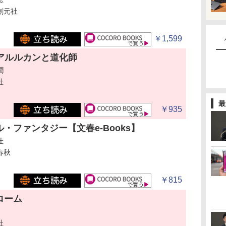
創元社
￥1,599
アルルカンと道化師
潤
社
最
￥935
・ファンタジー【文春e-Books】
佳
春秋
￥815
ローム
社