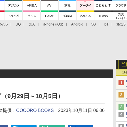
バイル
UQ
楽天
iPhone (iOS)
Android
5G
IoT
格安SI
アクセサリー
業界動向
法人向け
最新技術/その他
1
9月29日～10月5日）
タ提供：
COCORO BOOKS
2023年10月11日 06:00