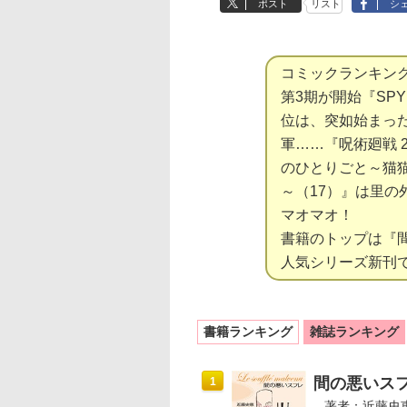
ポスト
リスト
シ
コミックランキン
第3期が開始『SPY×
位は、突如始まっ
軍……『呪術廻戦 
のひとりごと～猫
～（17）』は里の
マオマオ！
書籍のトップは『
人気シリーズ新刊
書籍ランキング
雑誌ランキング
間の悪いス
1
著者：近藤史