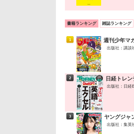
書籍ランキング
雑誌ランキング
週刊少年マガジ
1
出版社：講談
日経トレンデ
2
出版社：日経B
ヤングジャンプ 
3
出版社：集英