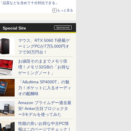
「品質などを含めて十分対抗できる」
もっと見る
Special Site
マウス、RTX 5060 Ti搭載ゲ
ーミングPCが7万5,000円オ
フで30万円台！
お値段そのままでメモリ倍
増！メモリ32GBの「お得な
ゲーミングノート」
「A&ultima SP4000T」の魅
力！ポケットに入るオーディ
オの醍醐味
Amazon プライムデー過去最
安! Anker注目プロジェクタ
ー3モデルを使ってみた
性能の良いお得な中古PC情
報はこのページでチェック！