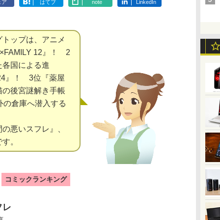
ェア
はてブ
note
LinkedIn
グトップは、アニメ
FAMILY 12』！ 2
た各国による進
24』！ 3位『薬屋
猫の後宮謎解き手帳
外の倉庫へ潜入する
間の悪いスフレ』、
です。
コミックランキング
フレ
恵