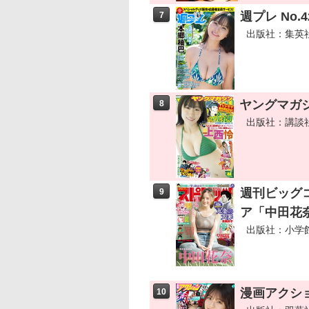
週プレ No.4
7
出版社：集英
ヤングマガジン
8
出版社：講談
週刊ビッグコ
9
ア「中田花奈
出版社：小学
漫画アクション
10