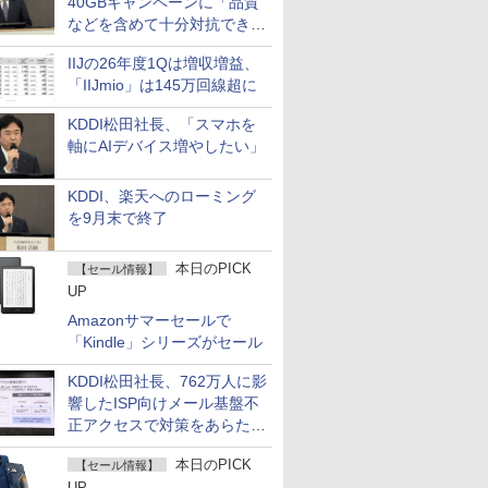
40GBキャンペーンに「品質
などを含めて十分対抗でき
る」
IIJの26年度1Qは増収増益、
「IIJmio」は145万回線超に
KDDI松田社長、「スマホを
軸にAIデバイス増やしたい」
KDDI、楽天へのローミング
を9月末で終了
本日のPICK
【セール情報】
UP
Amazonサマーセールで
「Kindle」シリーズがセール
KDDI松田社長、762万人に影
響したISP向けメール基盤不
正アクセスで対策をあらため
て説明
本日のPICK
【セール情報】
UP