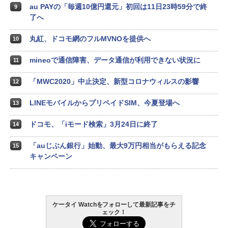
au PAYの「毎週10億円還元」初回は11日23時59分で終
9
了へ
丸紅、ドコモ網のフルMVNOを提供へ
10
mineoで通信障害、データ通信が利用できない状況に
11
「MWC2020」中止決定、新型コロナウィルスの影響
12
LINEモバイルからプリペイドSIM、今夏登場へ
13
ドコモ、「iモード検索」3月24日に終了
14
「auじぶん銀行」始動、最大9万円相当がもらえる記念
15
キャンペーン
ケータイ Watchをフォローして最新記事をチ
ェック！