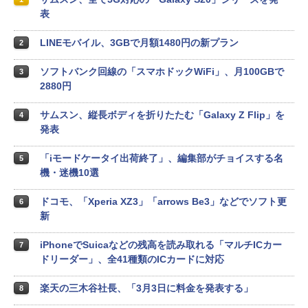
表
LINEモバイル、3GBで月額1480円の新プラン
2
ソフトバンク回線の「スマホドックWiFi」、月100GBで
3
2880円
サムスン、縦長ボディを折りたたむ「Galaxy Z Flip」を
4
発表
「iモードケータイ出荷終了」、編集部がチョイスする名
5
機・迷機10選
ドコモ、「Xperia XZ3」「arrows Be3」などでソフト更
6
新
iPhoneでSuicaなどの残高を読み取れる「マルチICカー
7
ドリーダー」、全41種類のICカードに対応
楽天の三木谷社長、「3月3日に料金を発表する」
8