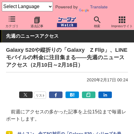
Powered by
Translate
ケータイ Watch
業界動向
調査
カテゴリ
過去記事
検索
Impressサイト
先週のニュースアクセス
Galaxy S20や縦折りの「Galaxy Z Flip」、LINE
モバイルの料金に注目集まる――先週のニュース
アクセス（2月10日～2月16日）
2020年2月17日 00:24
リスト
前週にアクセスの多かった記事を上位15位まで毎週レ
ポートします。
サムスン、全て5G対応の「Galaxy S20」シリーズを発
1