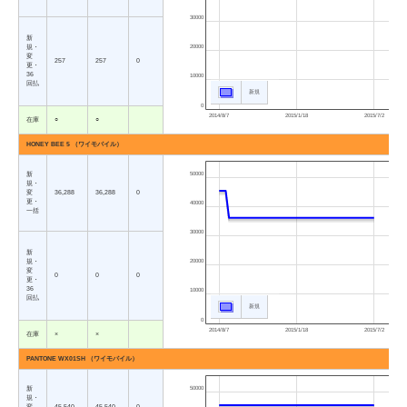
30000
新
規・
20000
変
257
257
0
更・
36
10000
回払
新規
0
2014/8/7
2015/1/18
2015/7/2
在庫
○
○
HONEY BEE 5 （ワイモバイル）
新
50000
規・
変
36,288
36,288
0
更・
40000
一括
30000
新
規・
20000
変
0
0
0
更・
36
10000
回払
新規
0
2014/8/7
2015/1/18
2015/7/2
在庫
×
×
PANTONE WX01SH （ワイモバイル）
新
50000
規・
変
45,540
45,540
0