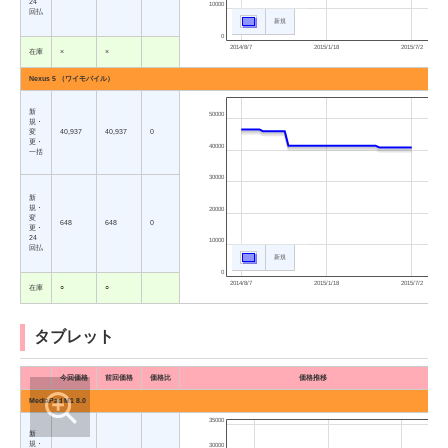
24
10000
回払
新規
0
2014/8/7
2015/1/18
2015/7/2
在庫
×
×
Nexus 5 （ワイモバイル）
新
50000
規・
変
40,937
40,937
0
更・
40000
一括
30000
新
規・
20000
変
648
648
0
更・
24
10000
回払
新規
0
2014/8/7
2015/1/18
2015/7/2
在庫
○
○
タブレット
今回価格
前回価格
価格比
価格推移
MediaPad M1 8.0
35000
新
規・
30000