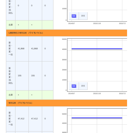
規・
変
0
0
0
更・
10000
36
回払
新規
0
2014/8/7
2015/1/18
2015/7/2
在庫
×
×
LIBERIO 2 WX11K （ワイモバイル）
50000
新
規・
変
41,868
41,868
0
40000
更・
一括
30000
新
20000
規・
変
155
155
0
更・
36
10000
回払
新規
0
2014/8/7
2015/1/18
2015/7/2
在庫
×
×
WX12K （ワイモバイル）
新
50000
規・
変
47,412
47,412
0
更・
40000
一括
30000