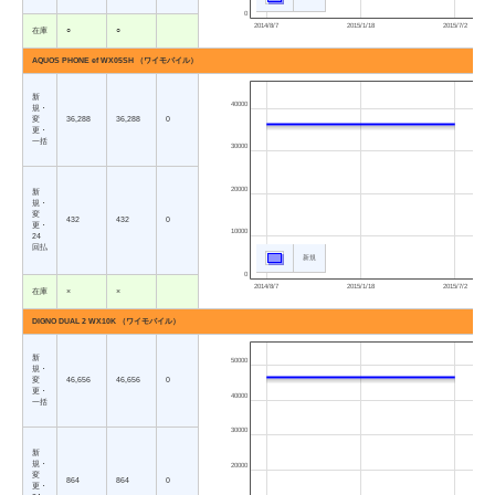
0
2014/8/7
2015/1/18
2015/7/2
在庫
○
○
AQUOS PHONE ef WX05SH （ワイモバイル）
新
40000
規・
変
36,288
36,288
0
更・
一括
30000
20000
新
規・
変
432
432
0
更・
10000
24
回払
新規
0
2014/8/7
2015/1/18
2015/7/2
在庫
×
×
DIGNO DUAL 2 WX10K （ワイモバイル）
新
50000
規・
変
46,656
46,656
0
更・
40000
一括
30000
新
規・
20000
変
864
864
0
更・