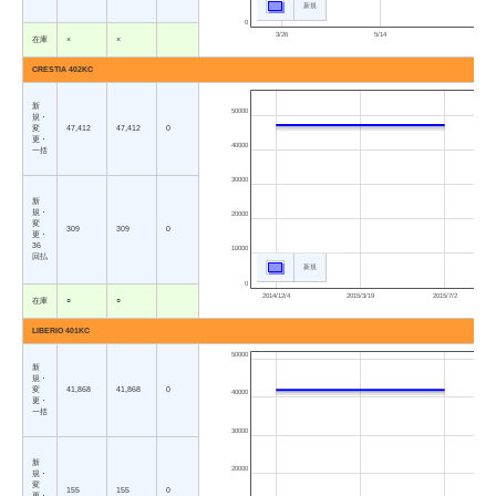
新規
0
3/26
5/14
7/2
在庫
×
×
CRESTIA 402KC
新
50000
規・
変
47,412
47,412
0
更・
40000
一括
30000
新
規・
20000
変
309
309
0
更・
36
10000
回払
新規
0
2014/12/4
2015/3/19
2015/7/2
在庫
○
○
LIBERIO 401KC
50000
新
規・
変
41,868
41,868
0
40000
更・
一括
30000
新
20000
規・
変
155
155
0
更・