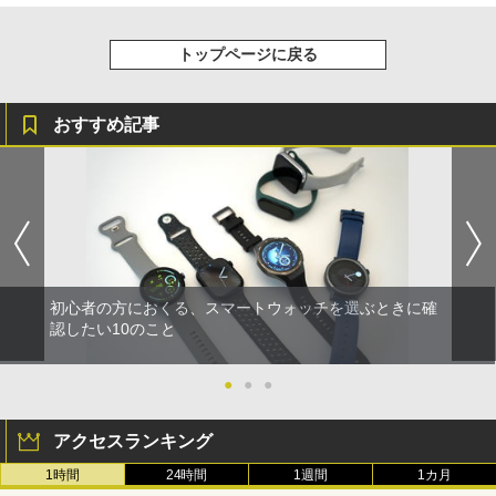
トップページに戻る
おすすめ記事
初心者の方におくる、スマートウォッチを選ぶときに確
認したい10のこと
●
●
●
アクセスランキング
1時間
24時間
1週間
1カ月