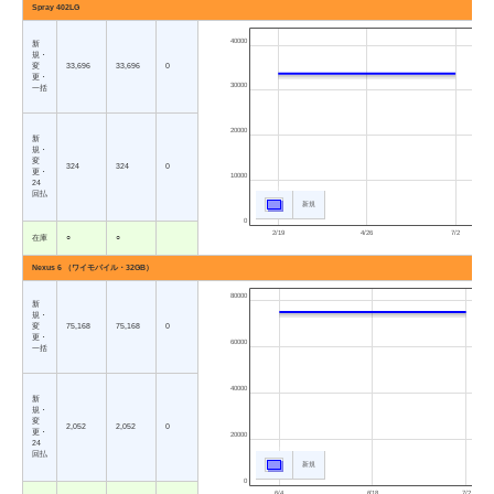
Spray 402LG
40000
新
規・
変
33,696
33,696
0
更・
30000
一括
20000
新
規・
変
324
324
0
更・
10000
24
回払
新規
0
2/19
4/26
7/2
在庫
○
○
Nexus 6 （ワイモバイル・32GB）
80000
新
規・
変
75,168
75,168
0
更・
60000
一括
40000
新
規・
変
2,052
2,052
0
更・
20000
24
回払
新規
0
6/4
6/18
7/2