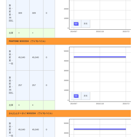
新
規・
20000
変
309
309
0
更・
36
10000
回払
新規
0
2014/8/7
2015/1/18
2015/7/2
在庫
×
×
PANTONE WX03SH （ワイモバイル）
新
50000
規・
変
45,540
45,540
0
更・
40000
一括
30000
新
規・
20000
変
257
257
0
更・
36
10000
回払
新規
0
2014/8/7
2015/1/18
2015/7/2
在庫
○
○
かんたんケータイ WX02SH （ワイモバイル）
新
50000
規・
変
45,540
45,540
0
更・
40000
一括