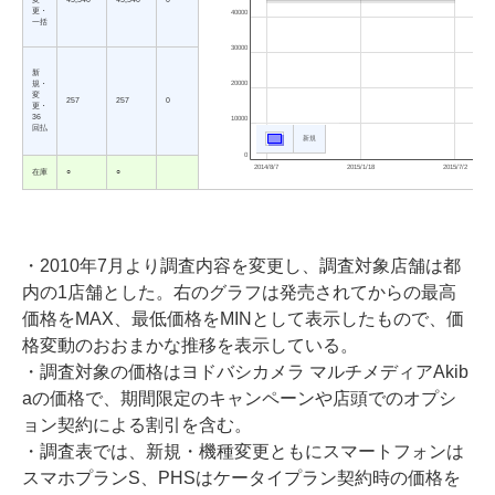
更・
40000
一括
30000
新
規・
20000
変
257
257
0
更・
36
10000
回払
新規
0
2014/8/7
2015/1/18
2015/7/2
在庫
○
○
・2010年7月より調査内容を変更し、調査対象店舗は都
内の1店舗とした。右のグラフは発売されてからの最高
価格をMAX、最低価格をMINとして表示したもので、価
格変動のおおまかな推移を表示している。
・調査対象の価格はヨドバシカメラ マルチメディアAkib
aの価格で、期間限定のキャンペーンや店頭でのオプシ
ョン契約による割引を含む。
・調査表では、新規・機種変更ともにスマートフォンは
スマホプランS、PHSはケータイプラン契約時の価格を