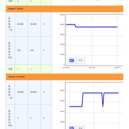
在庫
○
○
DIGNO T 302KC
50000
新
規・
変
38,880
38,880
0
40000
更・
一括
30000
新
20000
規・
変
540
540
0
更・
10000
24
回払
新規
0
2014/9/11
2015/2/5
2015/7/2
在庫
×
×
Stream S 302HW
新
規・
40000
変
38,880
38,880
0
更・
一括
30000
新
20000
規・
変
0
0
0
更・
10000
24
回払
新規