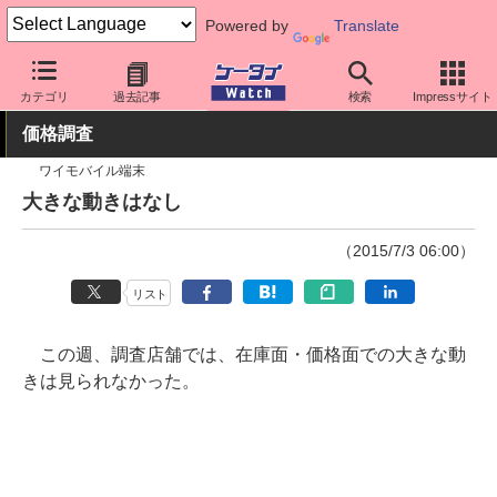
Powered by
Translate
ケータイ Watch
業界動向
調査
カテゴリ
過去記事
検索
Impressサイト
価格調査
ワイモバイル端末
大きな動きはなし
（2015/7/3 06:00）
リスト
この週、調査店舗では、在庫面・価格面での大きな動
きは見られなかった。