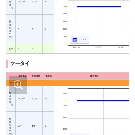
変
25,920
25,920
0
更・
25000
一括
20000
新
15000
規・
変
10000
0
0
0
更・
24
5000
回払
新規
0
2014/12/11
2015/3/22
2015/7/2
在庫
×
×
ケータイ
今回価格
前回価格
価格比
価格推移
Heart 401AB
新
40000
規・
変
35,280
35,280
0
更・
一括
30000
20000
新
規・
変
462
462
0
更・
10000
36
回払