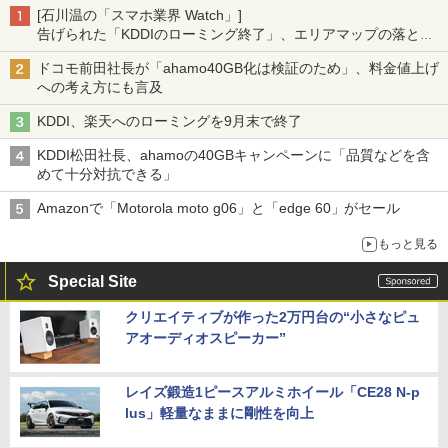
[石川温の「スマホ業界 Watch」]
告げられた「KDDIのローミング終了」、エリアマップの落とし
穴と楽天モバイルの課題
ドコモ前田社長が「ahamo40GB化は検証のため」、料金値上げ
への考え方にも言及
KDDI、楽天へのローミングを9月末で終了
KDDI松田社長、ahamoの40GBキャンペーンに「品質などを含
めて十分対抗できる」
Amazonで「Motorola moto g06」と「edge 60」がセール
もっと見る
Special Site
クリエイティブが作った2万円台の“小さなピュ
アオーディオスピーカー”
レイズ鍛造1ピースアルミホイール「CE28 N-p
lus」軽量なままに剛性を向上