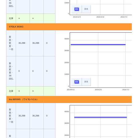
36
10000
回払
新規
0
2014/12/4
2015/3/19
2015/7/2
在庫
○
○
STOLA 301KC
新
40000
規・
変
36,288
36,288
0
更・
一括
30000
20000
新
規・
変
0
0
0
更・
10000
36
回払
新規
0
2014/9/11
2015/2/5
2015/7/2
在庫
○
○
iiro WX04S （ワイモバイル）
新
40000
規・
変
36,288
36,288
0
更・
一括
30000
20000
新