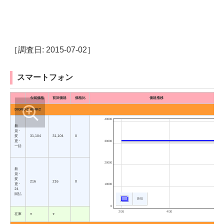
［調査日: 2015-07-02］
スマートフォン
今回価格
前回価格
価格比
価格推移
DIGNO C 404KC
40000
新
規・
変
31,104
31,104
0
更・
30000
一括
20000
新
規・
変
216
216
0
更・
10000
24
回払
新規
0
2/26
4/30
7/2
在庫
○
○