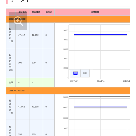
今回価格
前回価格
価格比
価格推移
CRESTIA 402KC
新
50000
規・
変
47,412
47,412
0
更・
40000
一括
30000
新
規・
20000
変
309
309
0
更・
36
10000
回払
新規
0
2014/12/4
2015/1/11
2015/2/19
在庫
○
○
LIBERIO 401KC
50000
新
規・
変
41,868
41,868
0
40000
更・
一括
30000
新
20000
規・
変
155
155
0
更・