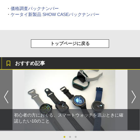
・
価格調査バックナンバー
・
ケータイ新製品 SHOW CASEバックナンバー
トップページに戻る
おすすめ記事
初心者の方におくる、スマートウォッチを選ぶときに確
認したい10のこと
●
●
●