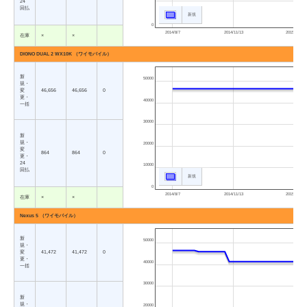
24
回払
新規
0
2014/8/7
2014/11/13
2015/2/19
在庫
×
×
DIGNO DUAL 2 WX10K （ワイモバイル）
新
50000
規・
変
46,656
46,656
0
更・
40000
一括
30000
新
規・
20000
変
864
864
0
更・
24
10000
回払
新規
0
2014/8/7
2014/11/13
2015/2/19
在庫
×
×
Nexus 5 （ワイモバイル）
新
50000
規・
変
41,472
41,472
0
更・
40000
一括
30000
新
規・
20000