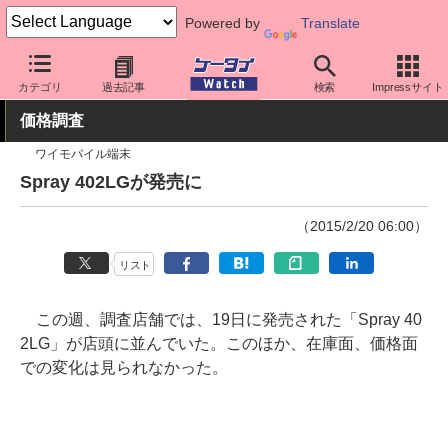
Powered by
Translate
ケータイ Watch
業界動向
調査
カテゴリ
過去記事
検索
Impressサイト
価格調査
ワイモバイル端末
Spray 402LGが発売に
（2015/2/20 06:00）
リスト
この週、調査店舗では、19日に発売された「Spray 40
2LG」が店頭に並んでいた。このほか、在庫面、価格面
での変化は見られなかった。