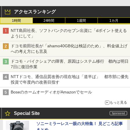
アクセスランキング
1時間
24時間
1週間
1カ月
NTT島田社長、ソフトバンクのセブン出資に「dポイント使える
ようにして」
ドコモ前田社長が「ahamo40GB化は検証のため」、料金値上げ
への考え方にも言及
ドコモ・バイクシェアの障害、原因はシステム移行 都内は明日
7日に復旧作業
NTTドコモ、通信品質改善の現在地は「道半ば」 都市部に優先
投資で年度内の改善目指す
BoseのホームオーディオがAmazonでセール
もっと見る
Special Site
ソニーミラーレス一眼の大特集！ 見どころ記事
まとめ