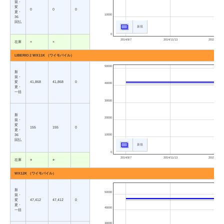
規・
変
0
0
0
更・
10000
36
回払
新規
0
2014/8/7
2014/11/13
2015/2/19
在庫
×
×
LIBERIO 2 WX11K （ワイモバイル）
50000
新
規・
変
41,868
41,868
0
40000
更・
一括
30000
新
20000
規・
変
155
155
0
更・
36
10000
回払
新規
0
2014/8/7
2014/11/13
2015/2/19
在庫
○
○
WX12K （ワイモバイル）
新
50000
規・
変
47,412
47,412
0
更・
40000
一括
30000