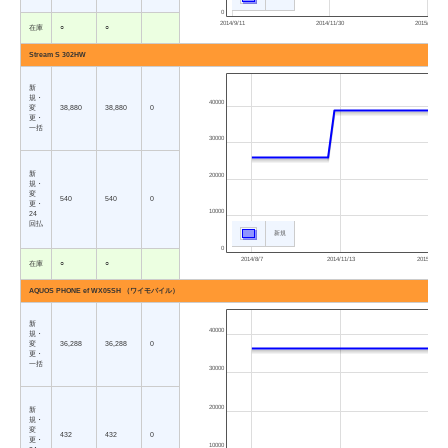
0
2014/9/11
2014/11/30
2015/2/19
在庫
○
○
Stream S 302HW
新
規・
40000
変
38,880
38,880
0
更・
一括
30000
新
20000
規・
変
540
540
0
更・
10000
24
回払
新規
0
2014/8/7
2014/11/13
2015/2/19
在庫
○
○
AQUOS PHONE ef WX05SH （ワイモバイル）
新
40000
規・
変
36,288
36,288
0
更・
一括
30000
20000
新
規・
変
432
432
0
更・
10000