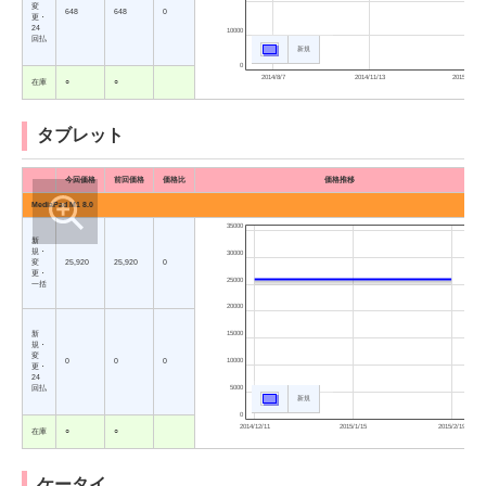
変
648
648
0
更・
24
10000
回払
新規
0
2014/8/7
2014/11/13
2015/2/19
在庫
○
○
タブレット
今回価格
前回価格
価格比
価格推移
MediaPad M1 8.0
35000
新
規・
30000
変
25,920
25,920
0
更・
25000
一括
20000
新
15000
規・
変
10000
0
0
0
更・
24
5000
回払
新規
0
2014/12/11
2015/1/15
2015/2/19
在庫
○
○
ケータイ