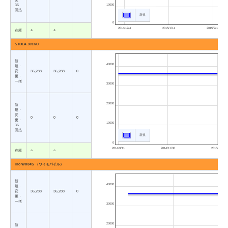
36
10000
回払
新規
0
2014/12/4
2015/1/11
2015/2/19
在庫
○
○
STOLA 301KC
新
40000
規・
変
36,288
36,288
0
更・
一括
30000
20000
新
規・
変
0
0
0
更・
10000
36
回払
新規
0
2014/9/11
2014/11/30
2015/2/19
在庫
○
○
iiro WX04S （ワイモバイル）
新
40000
規・
変
36,288
36,288
0
更・
一括
30000
20000
新