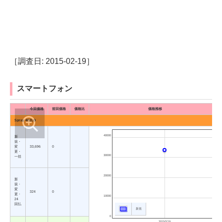
［調査日: 2015-02-19］
スマートフォン
今回価格
前回価格
価格比
価格推移
Spray 402LG
40000
新
規・
変
33,696
0
更・
30000
一括
20000
新
規・
変
324
0
更・
10000
24
回払
新規
0
2015/2/19