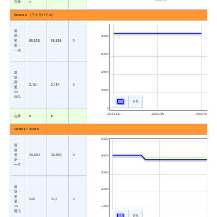
在庫
○
Nexus 6 （ワイモバイル）
新
規・
80000
変
85,536
85,536
0
更・
一括
60000
40000
新
規・
変
2,484
2,484
0
更・
20000
24
回払
新規
0
2014/12/11
2015/1/15
2015/2/19
在庫
○
○
DIGNO T 302KC
50000
新
規・
変
38,880
38,880
0
40000
更・
一括
30000
新
20000
規・
変
540
540
0
更・
10000
24
回払
新規