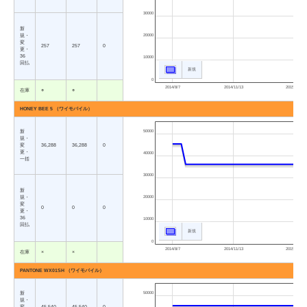
30000
新
規・
20000
変
257
257
0
更・
36
10000
回払
新規
0
2014/8/7
2014/11/13
2015/2/19
在庫
○
○
HONEY BEE 5 （ワイモバイル）
新
50000
規・
変
36,288
36,288
0
更・
40000
一括
30000
新
規・
20000
変
0
0
0
更・
36
10000
回払
新規
0
2014/8/7
2014/11/13
2015/2/19
在庫
×
×
PANTONE WX01SH （ワイモバイル）
新
50000
規・
変
45,540
45,540
0