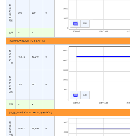
新
規・
20000
変
309
309
0
更・
36
10000
回払
新規
0
2014/8/7
2014/11/13
2015/2/19
在庫
○
○
PANTONE WX03SH （ワイモバイル）
新
50000
規・
変
45,540
45,540
0
更・
40000
一括
30000
新
規・
20000
変
257
257
0
更・
36
10000
回払
新規
0
2014/8/7
2014/11/13
2015/2/19
在庫
○
○
かんたんケータイ WX02SH （ワイモバイル）
新
50000
規・
変
45,540
45,540
0
更・
40000
一括