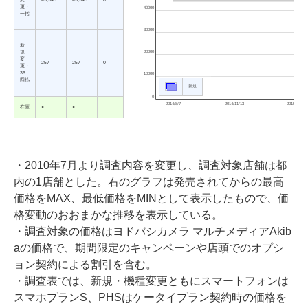
更・
40000
一括
30000
新
規・
20000
変
257
257
0
更・
36
10000
回払
新規
0
2014/8/7
2014/11/13
2015/2/19
在庫
○
○
・2010年7月より調査内容を変更し、調査対象店舗は都
内の1店舗とした。右のグラフは発売されてからの最高
価格をMAX、最低価格をMINとして表示したもので、価
格変動のおおまかな推移を表示している。
・調査対象の価格はヨドバシカメラ マルチメディアAkib
aの価格で、期間限定のキャンペーンや店頭でのオプシ
ョン契約による割引を含む。
・調査表では、新規・機種変更ともにスマートフォンは
スマホプランS、PHSはケータイプラン契約時の価格を