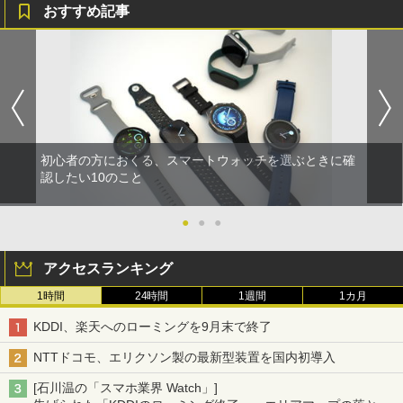
おすすめ記事
初心者の方におくる、スマートウォッチを選ぶときに確
認したい10のこと
●
●
●
アクセスランキング
1時間
24時間
1週間
1カ月
KDDI、楽天へのローミングを9月末で終了
NTTドコモ、エリクソン製の最新型装置を国内初導入
[石川温の「スマホ業界 Watch」]