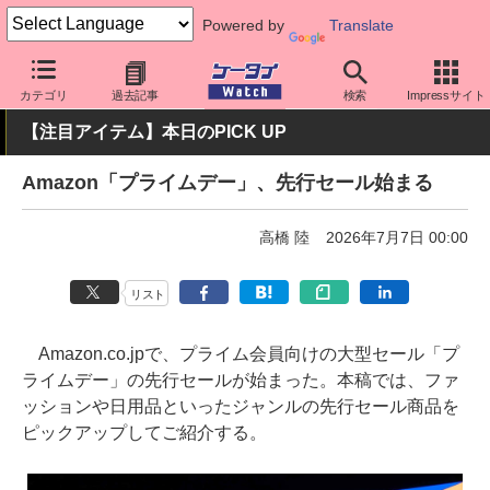
Powered by
Translate
ケータイ Watch
周辺機器/アクセサリー
その他
カテゴリ
過去記事
検索
Impressサイト
【注目アイテム】本日のPICK UP
Amazon「プライムデー」、先行セール始まる
高橋 陸
2026年7月7日 00:00
リスト
Amazon.co.jpで、プライム会員向けの大型セール「プ
ライムデー」の先行セールが始まった。本稿では、ファ
ッションや日用品といったジャンルの先行セール商品を
ピックアップしてご紹介する。