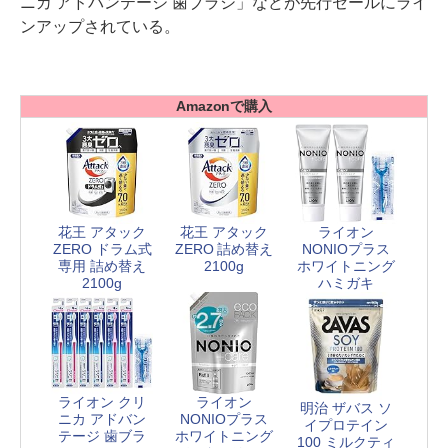
ニカ アドバンテージ 歯ブラシ」などが先行セールにライ
ンアップされている。
Amazonで購入
花王 アタック
花王 アタック
ライオン
ZERO ドラム式
ZERO 詰め替え
NONIOプラス
専用 詰め替え
2100g
ホワイトニング
2100g
ハミガキ
ライオン クリ
ライオン
明治 ザバス ソ
ニカ アドバン
NONIOプラス
イプロテイン
テージ 歯ブラ
ホワイトニング
100 ミルクティ