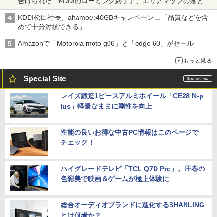
告げられた「KDDIのローミング終了」、エリアマップの落とし
穴と楽天モバイルの課題
KDDI松田社長、ahamoの40GBキャンペーンに「品質などを含
めて十分対抗できる」
Amazonで「Motorola moto g06」と「edge 60」がセール
もっと見る
Special Site
レイズ鍛造1ピースアルミホイール「CE28 N-p
lus」軽量なままに剛性を向上
性能の良いお得な中古PC情報はこのページで
チェック！
ハイグレードテレビ「TCL Q7D Pro」。圧巻の
色彩美で映画＆ゲームが極上体験に
総合オーディオブランドに進化するSHANLING
とは何者か？