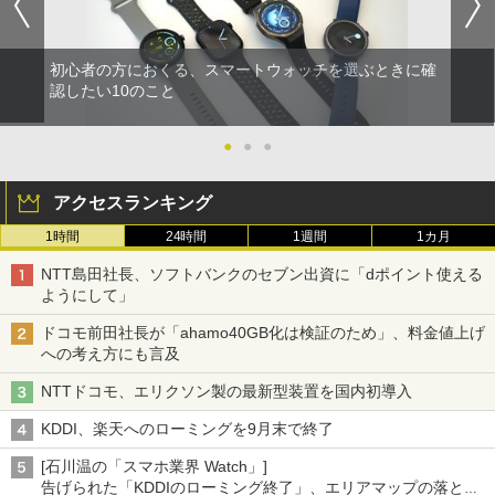
初心者の方におくる、スマートウォッチを選ぶときに確
認したい10のこと
●
●
●
アクセスランキング
1時間
24時間
1週間
1カ月
NTT島田社長、ソフトバンクのセブン出資に「dポイント使える
ようにして」
ドコモ前田社長が「ahamo40GB化は検証のため」、料金値上げ
への考え方にも言及
NTTドコモ、エリクソン製の最新型装置を国内初導入
KDDI、楽天へのローミングを9月末で終了
[石川温の「スマホ業界 Watch」]
告げられた「KDDIのローミング終了」、エリアマップの落とし