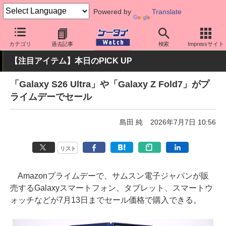
Powered by
Translate
ケータイ Watch
キャリア
ドコモ
Galaxy
カテゴリ
過去記事
検索
Impressサイト
【注目アイテム】本日のPICK UP
「Galaxy S26 Ultra」や「Galaxy Z Fold7」がプ
ライムデーでセール
島田 純
2026年7月7日 10:56
リスト
Amazonプライムデーで、サムスン電子ジャパンが販
売するGalaxyスマートフォン、タブレット、スマートウ
ォッチなどが7月13日までセール価格で購入できる。