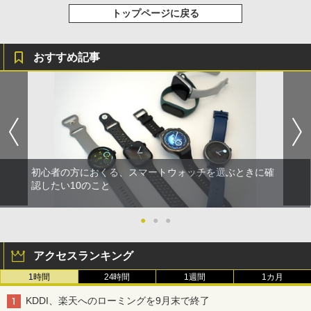
トップページに戻る
おすすめ記事
初心者の方におくる、スマートウォッチを選ぶときに確
認したい10のこと
●
●
●
アクセスランキング
1時間
24時間
1週間
1カ月
KDDI、楽天へのローミングを9月末で終了