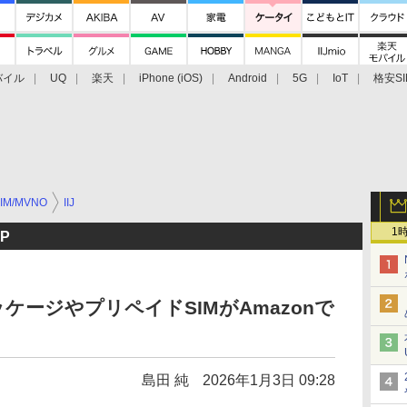
バイル
UQ
楽天
iPhone (iOS)
Android
5G
IoT
格安SI
アクセサリー
業界動向
法人向け
最新技術/その他
IM/MVNO
IIJ
1
P
ッケージやプリペイドSIMがAmazonで
島田 純
2026年1月3日 09:28