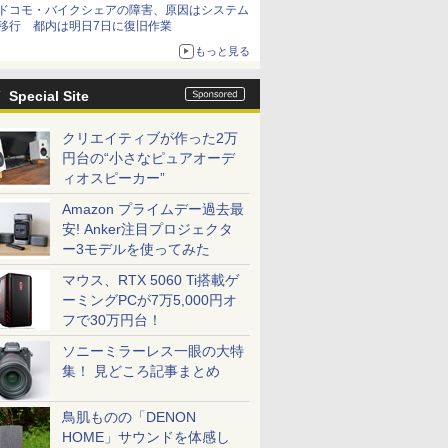
ドコモ・バイクシェアの障害、原因はシステム
移行 都内は明日7日に復旧作業
もっと見る
Special Site
クリエイティブが作った2万
円台の“小さなピュアオーデ
ィオスピーカー”
Amazon プライムデー過去最
安! Anker注目プロジェクタ
ー3モデルを使ってみた
マウス、RTX 5060 Ti搭載ゲ
ーミングPCが7万5,000円オ
フで30万円台！
ソニーミラーレス一眼の大特
集！ 見どころ記事まとめ
鳥肌ものの「DENON
HOME」サウンドを体感し