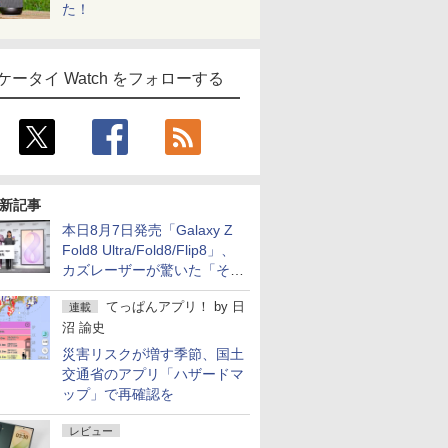
た！
ケータイ Watch をフォローする
新記事
本日8月7日発売「Galaxy Z
Fold8 Ultra/Fold8/Flip8」、
カズレーザーが驚いた「そば
屋のメニュー並みの薄さ」
てっぱんアプリ！
by
日
連載
沼 諭史
災害リスクが増す季節、国土
交通省のアプリ「ハザードマ
ップ」で再確認を
レビュー