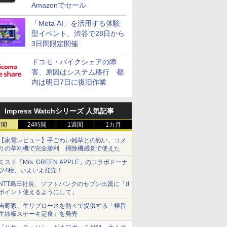
Amazonでセール
「Meta AI」を活用する体験
型イベント、渋谷で28日から
3日間限定開催
ドコモ・バイクシェアの障
害、原因はシステム移行 都
内は明日7日に復旧作業
Impress Watchシリーズ 人気記事
時間
24時間
1週間
1カ月
【家電レビュー】手ごわい雑草との戦い、コメ
リの草刈機で完全勝利 掃除機感覚で使えた
ミスド「Mrs. GREEN APPLE」のコラボドーナ
ツ4種、いよいよ発売！
NTT島田社長、ソフトバンクのセブン出資に「d
ポイント使えるようにして」
吉野家、牛リブロースを熱々で提供する「極旨
牛鉄板ステーキ定食」を発売