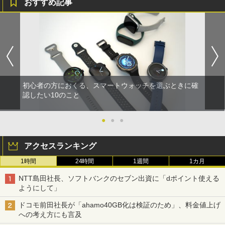
おすすめ記事
初心者の方におくる、スマートウォッチを選ぶときに確
認したい10のこと
●
●
●
アクセスランキング
1時間
24時間
1週間
1カ月
NTT島田社長、ソフトバンクのセブン出資に「dポイント使える
ようにして」
ドコモ前田社長が「ahamo40GB化は検証のため」、料金値上げ
への考え方にも言及