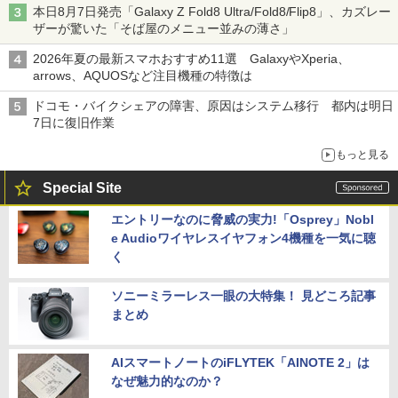
本日8月7日発売「Galaxy Z Fold8 Ultra/Fold8/Flip8」、カズレー
ザーが驚いた「そば屋のメニュー並みの薄さ」
2026年夏の最新スマホおすすめ11選 GalaxyやXperia、
arrows、AQUOSなど注目機種の特徴は
ドコモ・バイクシェアの障害、原因はシステム移行 都内は明日
7日に復旧作業
もっと見る
Special Site
エントリーなのに脅威の実力!「Osprey」Nobl
e Audioワイヤレスイヤフォン4機種を一気に聴
く
ソニーミラーレス一眼の大特集！ 見どころ記事
まとめ
AIスマートノートのiFLYTEK「AINOTE 2」は
なぜ魅力的なのか？