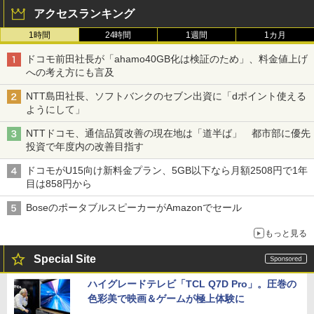
アクセスランキング
1時間
24時間
1週間
1カ月
ドコモ前田社長が「ahamo40GB化は検証のため」、料金値上げ
への考え方にも言及
NTT島田社長、ソフトバンクのセブン出資に「dポイント使える
ようにして」
NTTドコモ、通信品質改善の現在地は「道半ば」 都市部に優先
投資で年度内の改善目指す
ドコモがU15向け新料金プラン、5GB以下なら月額2508円で1年
目は858円から
BoseのポータブルスピーカーがAmazonでセール
もっと見る
Special Site
ハイグレードテレビ「TCL Q7D Pro」。圧巻の
色彩美で映画＆ゲームが極上体験に