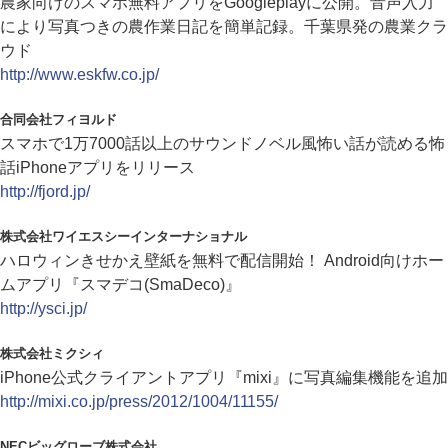
農家向けのスマホ無料アプリをGoogleplayに公開。音声入力
により写真つきの農作業日記を簡単記録。千葉県発の農業クラ
ウド
http://www.eskfw.co.jp/
合同会社フィヨルド
スマホで1万7000話以上のサウンドノベル風怖い話が読める怖
話iPhoneアプリをリリース
http://fjord.jp/
株式会社ワイエスシーインターナショナル
ハロウィンきせかえ壁紙を無料で配信開始！ Android向けホー
ムアプリ『スマデコ(SmaDeco)』
http://ysci.jp/
株式会社ミクシィ
iPhone公式クライアントアプリ『mixi』に写真編集機能を追加
http://mixi.co.jp/press/2012/1004/11155/
NECビッグローブ株式会社