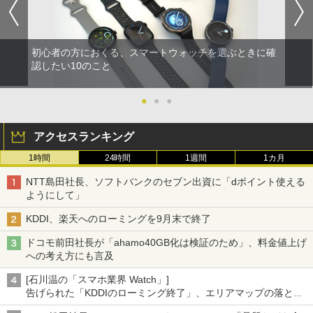
初心者の方におくる、スマートウォッチを選ぶときに確
認したい10のこと
●
●
●
アクセスランキング
1時間
24時間
1週間
1カ月
NTT島田社長、ソフトバンクのセブン出資に「dポイント使える
ようにして」
KDDI、楽天へのローミングを9月末で終了
ドコモ前田社長が「ahamo40GB化は検証のため」、料金値上げ
への考え方にも言及
[石川温の「スマホ業界 Watch」]
告げられた「KDDIのローミング終了」、エリアマップの落とし
穴と楽天モバイルの課題