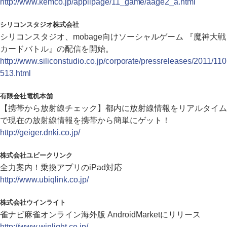
http://www.kemco.jp/applipage/11_game/aage2_a.html
シリコンスタジオ株式会社
シリコンスタジオ、mobage向けソーシャルゲーム 『魔神大戦
カードバトル』の配信を開始。
http://www.siliconstudio.co.jp/corporate/pressreleases/2011/110
513.html
有限会社電机本舗
【携帯から放射線チェック】都内に放射線情報をリアルタイム
で現在の放射線情報を携帯から簡単にゲット！
http://geiger.dnki.co.jp/
株式会社ユビークリンク
全力案内！乗換アプリのiPad対応
http://www.ubiqlink.co.jp/
株式会社ウインライト
雀ナビ麻雀オンライン海外版 AndroidMarketにリリース
http://www.winlight.co.jp/