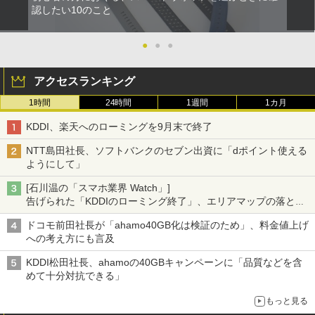
認したい10のこと
●
●
●
アクセスランキング
1時間
24時間
1週間
1カ月
KDDI、楽天へのローミングを9月末で終了
NTT島田社長、ソフトバンクのセブン出資に「dポイント使える
ようにして」
[石川温の「スマホ業界 Watch」]
告げられた「KDDIのローミング終了」、エリアマップの落とし
穴と楽天モバイルの課題
ドコモ前田社長が「ahamo40GB化は検証のため」、料金値上げ
への考え方にも言及
KDDI松田社長、ahamoの40GBキャンペーンに「品質などを含
めて十分対抗できる」
もっと見る