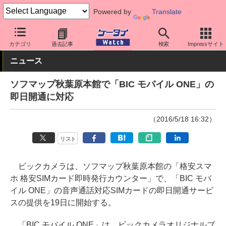
Powered by
Translate
ケータイ Watch
格安スマホ/格安SIM
格安SIM/MVNO
OCN
カテゴリ
過去記事
検索
Impressサイト
ニュース
ソフマップ秋葉原本館で「BIC モバイル ONE」の
即日開通に対応
（2016/5/18 16:32）
リスト
ビックカメラは、ソフマップ秋葉原本館の「格安スマ
ホ 格安SIMカード即時発行カウンター」で、「BIC モバ
イル ONE」の音声通話対応SIMカードの即日開通サービ
スの提供を19日に開始する。
「BIC モバイル ONE」は、ビックカメラオリジナルブ