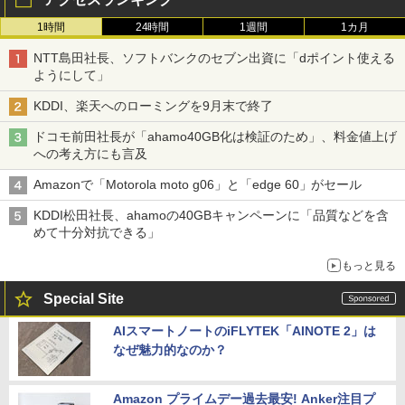
1時間
24時間
1週間
1カ月
NTT島田社長、ソフトバンクのセブン出資に「dポイント使える
ようにして」
KDDI、楽天へのローミングを9月末で終了
ドコモ前田社長が「ahamo40GB化は検証のため」、料金値上げ
への考え方にも言及
Amazonで「Motorola moto g06」と「edge 60」がセール
KDDI松田社長、ahamoの40GBキャンペーンに「品質などを含
めて十分対抗できる」
もっと見る
Special Site
AIスマートノートのiFLYTEK「AINOTE 2」は
なぜ魅力的なのか？
Amazon プライムデー過去最安! Anker注目プ