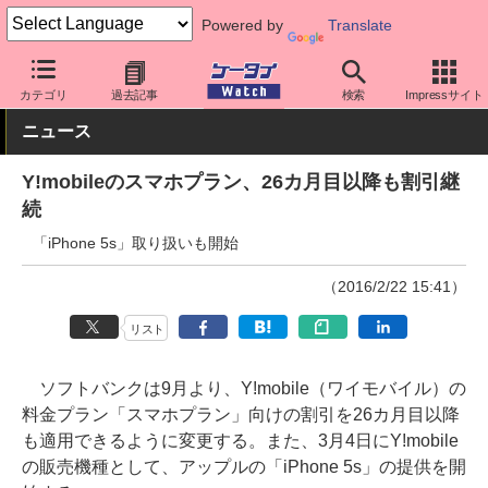
Powered by
Translate
ケータイ Watch
キャリア
ワイモバイル
料金プラン・割引
カテゴリ
過去記事
検索
Impressサイト
ニュース
Y!mobileのスマホプラン、26カ月目以降も割引継
続
「iPhone 5s」取り扱いも開始
（2016/2/22 15:41）
リスト
ソフトバンクは9月より、Y!mobile（ワイモバイル）の
料金プラン「スマホプラン」向けの割引を26カ月目以降
も適用できるように変更する。また、3月4日にY!mobile
の販売機種として、アップルの「iPhone 5s」の提供を開