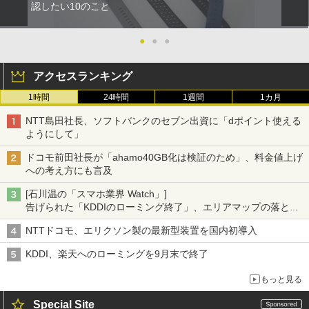
認したい10のこと
●
●
●
アクセスランキング
1時間
24時間
1週間
1カ月
NTT島田社長、ソフトバンクのセブン出資に「dポイント使える
ようにして」
ドコモ前田社長が「ahamo40GB化は検証のため」、料金値上げ
への考え方にも言及
[石川温の「スマホ業界 Watch」]
告げられた「KDDIのローミング終了」、エリアマップの落とし
穴と楽天モバイルの課題
NTTドコモ、エリクソン製の最新型装置を国内初導入
KDDI、楽天へのローミングを9月末で終了
もっと見る
Special Site