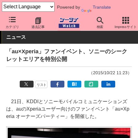
Powered by
Translate
ケータイ Watch
キャリア
au
Xperia
カテゴリ
過去記事
検索
Impressサイト
ニュース
「au×Xperia」ファンイベント、ソニーのシーク
レットエリアを特別公開
（2015/10/22 11:23）
リスト
21日、KDDIとソニーモバイルコミュニケーションズ
は、auのXperiaユーザー向けのファンイベント「au×Xp
eria オーナーズパーティー」を開催した。