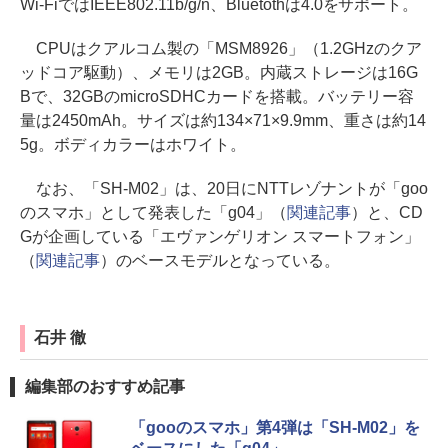
Wi-FiではIEEE802.11b/g/n、Bluetothは4.0をサポート。
CPUはクアルコム製の「MSM8926」（1.2GHzのクア
ッドコア駆動）、メモリは2GB。内蔵ストレージは16G
Bで、32GBのmicroSDHCカードを搭載。バッテリー容
量は2450mAh。サイズは約134×71×9.9mm、重さは約14
5g。ボディカラーはホワイト。
なお、「SH-M02」は、20日にNTTレゾナントが「goo
のスマホ」として発表した「g04」（
関連記事
）と、CD
Gが企画している「エヴァンゲリオン スマートフォン」
（
関連記事
）のベースモデルとなっている。
石井 徹
編集部のおすすめ記事
「gooのスマホ」第4弾は「SH-M02」を