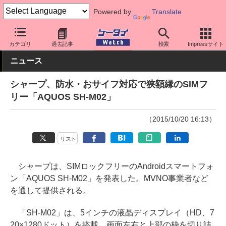
Powered by
Translate
ケータイ Watch
格安スマホ/格安SIM
格安スマホ/SIMフリースマ
カテゴリ
過去記事
検索
Impressサイト
ニュース
シャープ、防水・おサイフ対応で狭額縁のSIMフ
リー「AQUOS SH-M02」
（2015/10/20 16:13）
リスト
シャープは、SIMロックフリーのAndroidスマートフォ
ン「AQUOS SH-M02」を発表した。MVNO事業者など
を通して提供される。
「SH-M02」は、5インチの液晶ディスプレイ（HD、7
20×1280ドット）を搭載。画面左右と上部の枠を切り詰