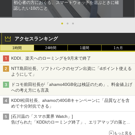
初心者の方におくる、スマートウォッチを選ぶときに確
認したい10のこと
●
●
●
アクセスランキング
1時間
24時間
1週間
1カ月
KDDI、楽天へのローミングを9月末で終了
NTT島田社長、ソフトバンクのセブン出資に「dポイント使える
ようにして」
ドコモ前田社長が「ahamo40GB化は検証のため」、料金値上げ
への考え方にも言及
KDDI松田社長、ahamoの40GBキャンペーンに「品質などを含
めて十分対抗できる」
[石川温の「スマホ業界 Watch」]
告げられた「KDDIのローミング終了」、エリアマップの落とし
穴と楽天モバイルの課題
もっと見る