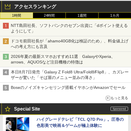
アクセスランキング
1時間
24時間
1週間
1カ月
NTT島田社長、ソフトバンクのセブン出資に「dポイント使える
ようにして」
ドコモ前田社長が「ahamo40GB化は検証のため」、料金値上げ
への考え方にも言及
2026年夏の最新スマホおすすめ11選 GalaxyやXperia、
arrows、AQUOSなど注目機種の特徴は
本日8月7日発売「Galaxy Z Fold8 Ultra/Fold8/Flip8」、カズレー
ザーが驚いた「そば屋のメニュー並みの薄さ」
Boseのノイズキャンセリング搭載イヤホンがAmazonでセール
もっと見る
Special Site
ハイグレードテレビ「TCL Q7D Pro」。圧巻の
色彩美で映画＆ゲームが極上体験に