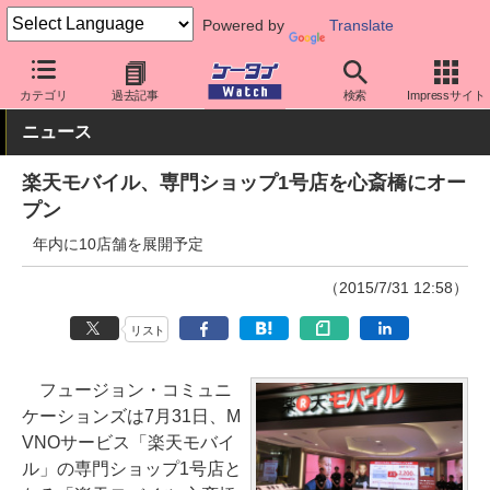
Powered by
Translate
ケータイ Watch
格安スマホ/格安SIM
格安SIM/MVNO
アプリ・
カテゴリ
過去記事
検索
Impressサイト
ニュース
楽天モバイル、専門ショップ1号店を心斎橋にオー
プン
年内に10店舗を展開予定
（2015/7/31 12:58）
リスト
フュージョン・コミュニ
ケーションズは7月31日、M
VNOサービス「楽天モバイ
ル」の専門ショップ1号店と