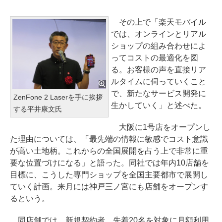
その上で「楽天モバイル
では、オンラインとリアル
ショップの組み合わせによ
ってコストの最適化を図
る。お客様の声を直接リア
ルタイムに伺っていくこと
で、新たなサービス開発に
ZenFone 2 Laserを手に挨拶
生かしていく」と述べた。
する平井康文氏
大阪に1号店をオープンし
た理由については、「最先端の情報に敏感でコスト意識
が高い土地柄。これからの全国展開を占う上で非常に重
要な位置づけになる」と語った。同社では年内10店舗を
目標に、こうした専門ショップを全国主要都市で展開し
ていく計画。来月には神戸三ノ宮にも店舗をオープンす
るという。
同店舗では、新規契約者、先着20名を対象に月額利用