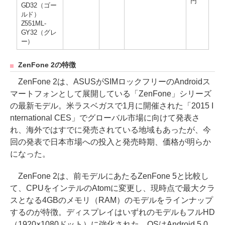
円
GD32（ゴー
ルド）
Z551ML-
GY32（グレ
ー）
ZenFone 2の特徴
ZenFone 2は、ASUSがSIMロックフリーのAndroidス
マートフォンとして展開している「ZenFone」シリーズ
の最新モデル。米ラスベガスで1月に開催された「2015 I
nternational CES」でグローバル市場に向けて発表さ
れ、海外ではすでに発売されている地域もあったが、今
回の発表で日本市場への投入と発売時期、価格が明らか
になった。
ZenFone 2は、前モデルにあたるZenFone 5と比較し
て、CPUをインテルのAtomに変更し、現時点で最大クラ
スとなる4GBのメモリ（RAM）のモデルをラインナップ
するのが特徴。ディスプレイはいずれのモデルもフルHD
（1920×1080ドット）に強化された。OSはAndroid 5.0