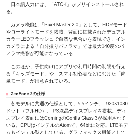
日本語入力には、「ATOK」がプリインストールされ
る。
カメラ機能は「Pixel Master 2.0」として、HDRモード
やローライトモードを搭載。背面に搭載されたデュアル
カラーLEDフラッシュで自然な色合いを表現でき、イン
カメラによる「自分撮りパノラマ」では最大140度のパ
ノラマ撮影が可能になっている
このほか、子供向けにアプリや利用時間の制限を行え
る「キッズモード」や、スマホ初心者などにむけた「簡
単モード」が用意されている。
ZenFone 2の仕様
各モデルに共通の仕様として、5.5インチ、1920×1080
ドット（フルHD）、IPS液晶ディスプレイを搭載。ディ
スプレイ表面にはCorningのGorilla Glass 3が採用されて
いる。CPUはインテルのAtomで、64bitに対応。LTEモデ
ムもインテル製としている。グラフィックス機能として