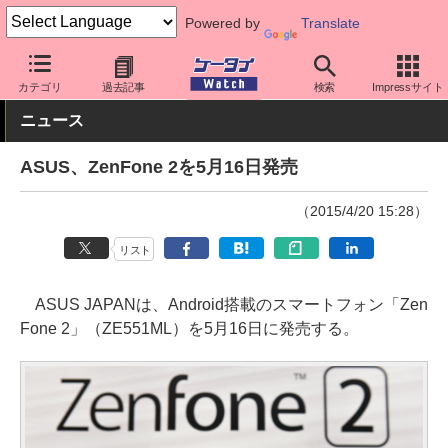
Powered by
Translate
ケータイ Watch
格安スマホ/格安SIM
格安スマホ/SIMフリースマ
カテゴリ
過去記事
検索
Impressサイト
ニュース
ASUS、ZenFone 2を5月16日発売
（2015/4/20 15:28）
リスト
ASUS JAPANは、Android搭載のスマートフォン「Zen
Fone 2」（ZE551ML）を5月16日に発売する。