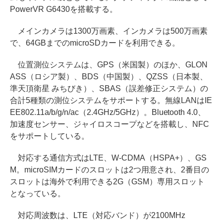
PowerVR G6430を搭載する。
メインカメラは1300万画素、インカメラは500万画素
で、64GBまでのmicroSDカードを利用できる。
位置測位システムは、GPS（米国製）のほか、GLON
ASS（ロシア製）、BDS（中国製）、QZSS（日本製、
準天頂衛星 みちびき）、SBAS（誤差修正システム）の
合計5種類の測位システムをサポートする。無線LANはIE
EE802.11a/b/g/n/ac（2.4GHz/5GHz）。Bluetooth 4.0、
加速度センサー、ジャイロスコープなどを搭載し、NFC
をサポートしている。
対応する通信方式はLTE、W-CDMA（HSPA+）、GS
M。microSIMカードのスロットは2つ用意され、2番目の
スロットは海外で利用できる2G（GSM）専用スロット
となっている。
対応周波数は、LTE（対応バンド）が2100MHz