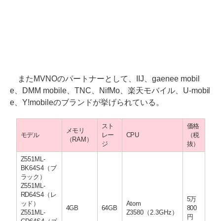
またMVNOのパートナーとして、IIJ、gaenee mobil
e、DMM mobile、TNC、NifMo、楽天モバイル、U-mobil
e、Y!mobileのブランドが挙げられている。
スト
価格
メモリ
モデル
レー
CPU
（税
（RAM）
ジ
抜）
Z551ML-
BK64S4（ブ
ラック）
Z551ML-
RD64S4（レ
5万
ッド）
Atom
4GB
64GB
800
Z551ML-
Z3580（2.3GHz）
円