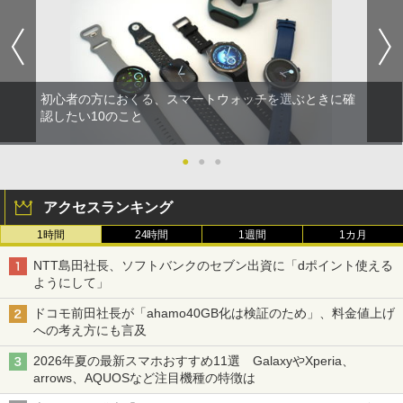
初心者の方におくる、スマートウォッチを選ぶときに確
認したい10のこと
●
●
●
アクセスランキング
1時間
24時間
1週間
1カ月
NTT島田社長、ソフトバンクのセブン出資に「dポイント使える
ようにして」
ドコモ前田社長が「ahamo40GB化は検証のため」、料金値上げ
への考え方にも言及
2026年夏の最新スマホおすすめ11選 GalaxyやXperia、
arrows、AQUOSなど注目機種の特徴は