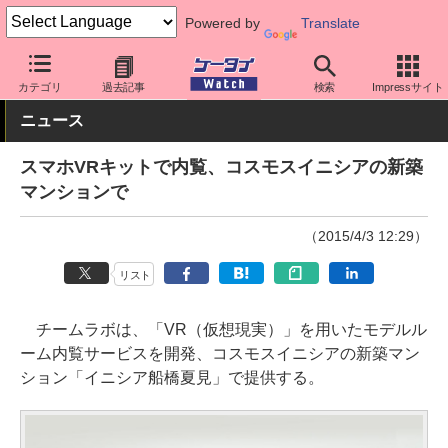
Powered by
Translate
ケータイ Watch
最新技術/その他
VR
カテゴリ
過去記事
検索
Impressサイト
ニュース
スマホVRキットで内覧、コスモスイニシアの新築
マンションで
（2015/4/3 12:29）
リスト
チームラボは、「VR（仮想現実）」を用いたモデルル
ーム内覧サービスを開発、コスモスイニシアの新築マン
ション「イニシア船橋夏見」で提供する。