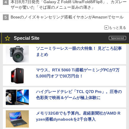
本日8月7日発売「Galaxy Z Fold8 Ultra/Fold8/Flip8」、カズレー
ザーが驚いた「そば屋のメニュー並みの薄さ」
Boseのノイズキャンセリング搭載イヤホンがAmazonでセール
もっと見る
Special Site
ソニーミラーレス一眼の大特集！ 見どころ記事
まとめ
マウス、RTX 5060 Ti搭載ゲーミングPCが7万
5,000円オフで30万円台！
ハイグレードテレビ「TCL Q7D Pro」。圧巻の
色彩美で映画＆ゲームが極上体験に
メモリ32GBでも予算内。産経新聞社がAMD R
yzen搭載dynabookを2千台導入