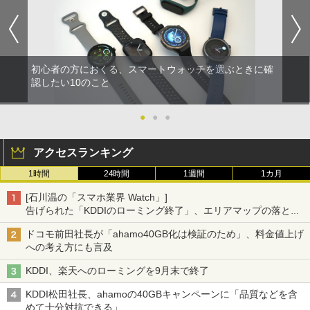
初心者の方におくる、スマートウォッチを選ぶときに確
認したい10のこと
●
●
●
アクセスランキング
1時間
24時間
1週間
1カ月
[石川温の「スマホ業界 Watch」]
告げられた「KDDIのローミング終了」、エリアマップの落とし
穴と楽天モバイルの課題
ドコモ前田社長が「ahamo40GB化は検証のため」、料金値上げ
への考え方にも言及
KDDI、楽天へのローミングを9月末で終了
KDDI松田社長、ahamoの40GBキャンペーンに「品質などを含
めて十分対抗できる」