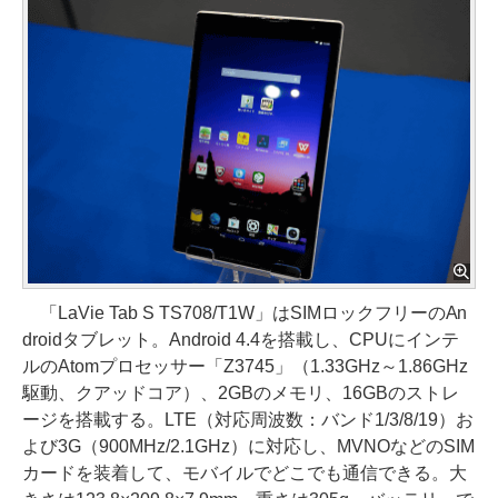
「LaVie Tab S TS708/T1W」はSIMロックフリーのAn
droidタブレット。Android 4.4を搭載し、CPUにインテ
ルのAtomプロセッサー「Z3745」（1.33GHz～1.86GHz
駆動、クアッドコア）、2GBのメモリ、16GBのストレ
ージを搭載する。LTE（対応周波数：バンド1/3/8/19）お
よび3G（900MHz/2.1GHz）に対応し、MVNOなどのSIM
カードを装着して、モバイルでどこでも通信できる。大