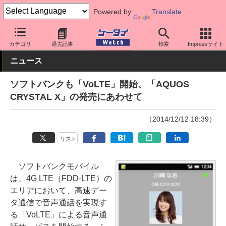
Powered by
Translate
ケータイ Watch
キャリア
ソフトバンク
ネットワーク/技術
カテゴリ
過去記事
検索
Impressサイト
ニュース
ソフトバンクも「VoLTE」開始、「AQUOS
CRYSTAL X」の発売にあわせて
（2014/12/12 18:39）
リスト
ソフトバンクモバイル
は、4G LTE（FDD-LTE）の
エリアにおいて、高速デー
タ通信で音声通話を実現す
る「VoLTE」による音声通