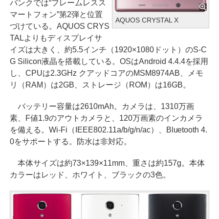
バンクでは“フレームレスス
マートフォン”第2弾と位置
AQUOS CRYSTAL X
づけている。AQUOS CRYS
TALよりもディスプレイサ
イズは大きく、約5.5インチ（1920×1080ドット）のS-C
G Silicon液晶を搭載している。OSはAndroid 4.4.4を採用
し、CPUは2.3GHz クアッドコアのMSM8974AB、メモ
リ（RAM）は2GB、ストレージ（ROM）は16GB。
バッテリー容量は2610mAh。カメラは、1310万画
素、F値1.9のアウトカメラと、120万画素のインカメラ
を備える。Wi-Fi（IEEE802.11a/b/g/n/ac）、Bluetooth 4.
0をサポートする。防水は非対応。
本体サイズは約73×139×11mm、重さは約157g。本体
カラーはレッド、ホワイト、ブラックの3色。