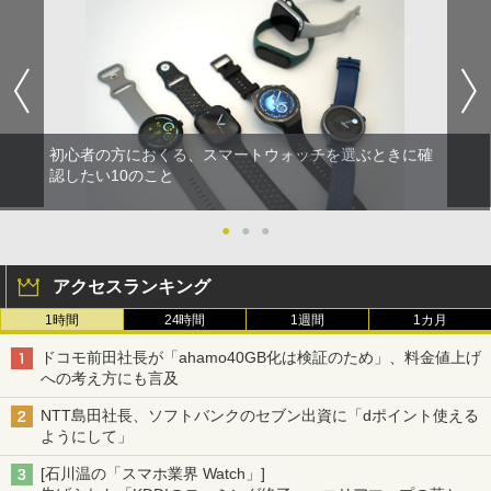
初心者の方におくる、スマートウォッチを選ぶときに確
認したい10のこと
●
●
●
アクセスランキング
1時間
24時間
1週間
1カ月
ドコモ前田社長が「ahamo40GB化は検証のため」、料金値上げ
への考え方にも言及
NTT島田社長、ソフトバンクのセブン出資に「dポイント使える
ようにして」
[石川温の「スマホ業界 Watch」]