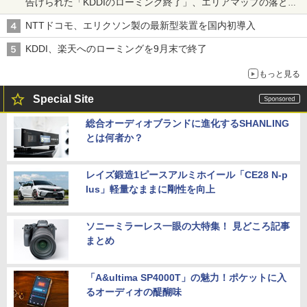
告げられた「KDDIのローミング終了」、エリアマップの落とし
穴と楽天モバイルの課題
NTTドコモ、エリクソン製の最新型装置を国内初導入
KDDI、楽天へのローミングを9月末で終了
もっと見る
Special Site
総合オーディオブランドに進化するSHANLING
とは何者か？
レイズ鍛造1ピースアルミホイール「CE28 N-p
lus」軽量なままに剛性を向上
ソニーミラーレス一眼の大特集！ 見どころ記事
まとめ
「A&ultima SP4000T」の魅力！ポケットに入
るオーディオの醍醐味