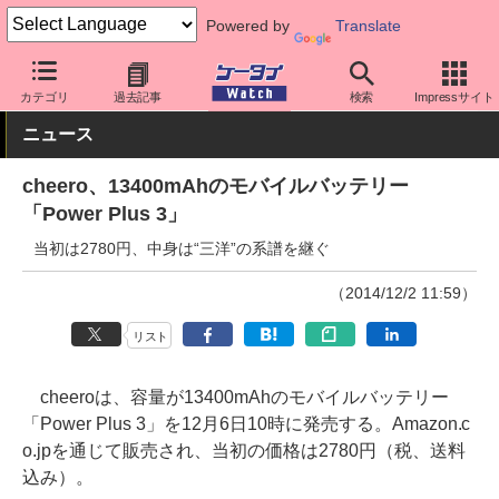
Powered by
Translate
ケータイ Watch
周辺機器/アクセサリー
モバイルバッテリー
カテゴリ
過去記事
検索
Impressサイト
ニュース
cheero、13400mAhのモバイルバッテリー
「Power Plus 3」
当初は2780円、中身は“三洋”の系譜を継ぐ
（2014/12/2 11:59）
リスト
cheeroは、容量が13400mAhのモバイルバッテリー
「Power Plus 3」を12月6日10時に発売する。Amazon.c
o.jpを通じて販売され、当初の価格は2780円（税、送料
込み）。