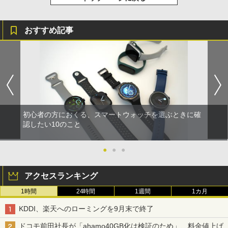
おすすめ記事
初心者の方におくる、スマートウォッチを選ぶときに確
認したい10のこと
●
●
●
アクセスランキング
1時間
24時間
1週間
1カ月
KDDI、楽天へのローミングを9月末で終了
ドコモ前田社長が「ahamo40GB化は検証のため」、料金値上げ