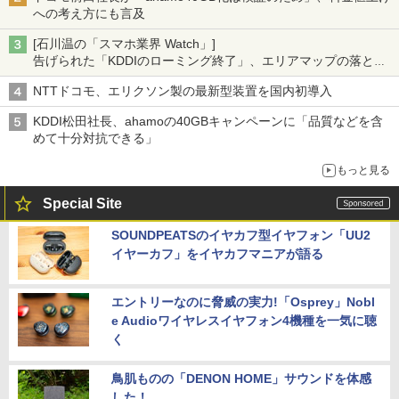
への考え方にも言及
[石川温の「スマホ業界 Watch」]
告げられた「KDDIのローミング終了」、エリアマップの落とし
穴と楽天モバイルの課題
NTTドコモ、エリクソン製の最新型装置を国内初導入
KDDI松田社長、ahamoの40GBキャンペーンに「品質などを含
めて十分対抗できる」
もっと見る
Special Site
SOUNDPEATSのイヤカフ型イヤフォン「UU2
イヤーカフ」をイヤカフマニアが語る
エントリーなのに脅威の実力!「Osprey」Nobl
e Audioワイヤレスイヤフォン4機種を一気に聴
く
鳥肌ものの「DENON HOME」サウンドを体感
した！