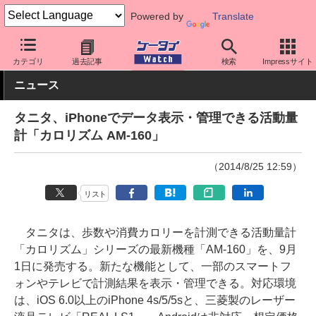
Powered by
Translate
ケータイ Watch
周辺機器/アクセサリー
その他
カテゴリ
過去記事
検索
Impressサイト
ニュース
タニタ、iPhoneでデータ表示・管理できる活動量
計「カロリズム AM-160」
（2014/8/25 12:59）
リスト
タニタは、歩数や消費カロリーを計測できる活動量計
「カロリズム」シリーズの最新機種「AM-160」を、9月
1日に発売する。新たな機能として、一部のスマートフ
ォンやテレビで計測結果を表示・管理できる。対応環境
は、iOS 6.0以上のiPhone 4s/5/5sと、三菱製のレーザー