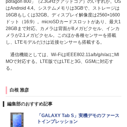
pdragon 800」（2.3GHzクアッドコア）のいずれか。OS
はAndroid 4.4。システムメモリは3GBで、ストレージは
16GBもしくは32GB。ディスプレイ解像度は2560×1600
ドット（16:9）。microSDカードスロットがあり、最大1
28GBまで対応。カメラは背面が8メガピクセル、インカ
メラが2.1メガピクセル。このほか各種センサーを搭載
し、LTEモデルだけは近接センサーも搭載する。
通信機能としては、Wi-FiはIEEE802.11a/b/g/n/acにMI
MOで対応する。LTE版ではLTEと3G、GSMに対応す
る。
白根 雅彦
編集部のおすすめ記事
「GALAXY Tab S」実機デモのファース
トインプレッション