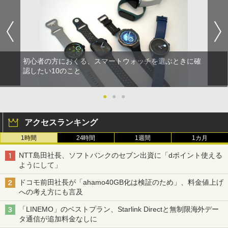
初心者の方におくる、スマートウォッチを選ぶときに確
認したい10のこと
●
●
●
アクセスランキング
1時間
24時間
1週間
1カ月
NTT島田社長、ソフトバンクのセブン出資に「dポイント使える
ようにして」
ドコモ前田社長が「ahamo40GB化は検証のため」、料金値上げ
への考え方にも言及
「LINEMO」のベストプラン、Starlink Directと無制限海外デー
タ通信が追加料金なしに