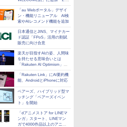
万円引き
「au Webポータル」デザイ
ン・機能リニューアル AI検
索やAIレコメンド機能を追加
日本通信とJINS、マイナカー
ド認証「FPoS」活用の割賦
販売に向け合意
楽天が目指すAIの姿、人間味
を持たせる意味合いとは
「Rakuten AI Optimism」三
木谷氏の基調講演
「Rakuten Link」にAI要約機
能、AndroidとiPhoneに対応
ペアーズ、ハイブリッド型マ
ッチング「ペアーズイベン
ト」を開始
「dアニメストア for LINEマ
ンガ」スタート、LINEマン
ガで4000作品以上のアニメ