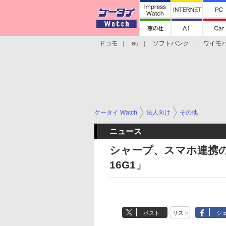
ドコモ
au
ソフトバンク
ワイモ
格安スマホ/SIMフリースマホ
周辺機器/
ケータイ Watch
法人向け
その他
ニュース
シャープ、スマホ連携の法
16G1」
ポスト
リスト
シ