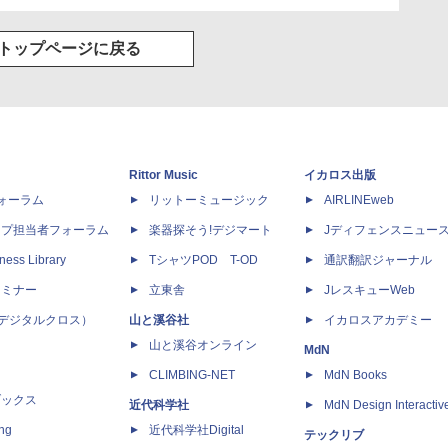
トップページに戻る
Rittor Music
イカロス出版
dフォーラム
リットーミュージック
AIRLINEweb
ップ担当者フォーラム
楽器探そう!デジマート
Jディフェンスニュー
ness Library
TシャツPOD T-OD
通訳翻訳ジャーナル
セミナー
立東舎
JレスキューWeb
 X（デジタルクロス）
山と溪谷社
イカロスアカデミー
山と溪谷オンライン
MdN
CLIMBING-NET
MdN Books
ブックス
近代科学社
MdN Design Interactiv
ing
近代科学社Digital
テックリブ