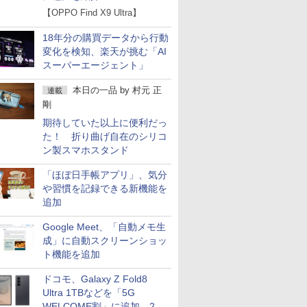
【OPPO Find X9 Ultra】
18年分の購買データから行動
変化を検知、楽天が挑む「AI
スーパーエージェント」
本日の一品
by
村元 正
連載
剛
期待していた以上に便利だっ
た！ 折り曲げ自在のシリコ
ン製スマホスタンド
「ほぼ日手帳アプリ」、気分
や習慣を記録できる新機能を
追加
Google Meet、「自動メモ生
成」に自動スクリーンショッ
ト機能を追加
ドコモ、Galaxy Z Fold8
Ultra 1TBなどを「5G
WELCOME割」に追加 2.2