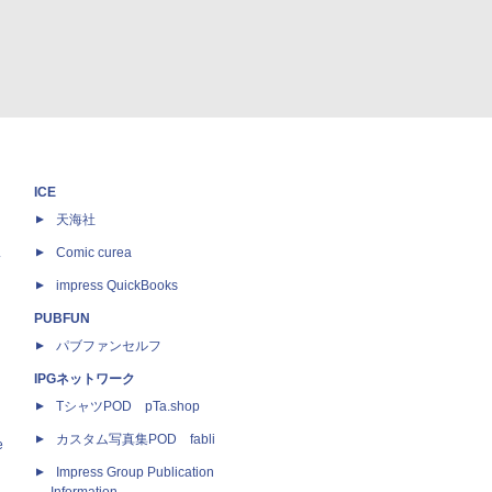
ICE
天海社
ス
Comic curea
impress QuickBooks
PUBFUN
パブファンセルフ
IPGネットワーク
TシャツPOD pTa.shop
カスタム写真集POD fabli
e
Impress Group Publication