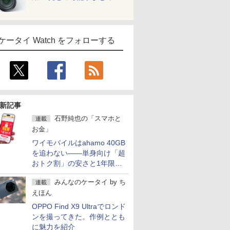
ケータイ Watch をフォローする
新記事
石野純也の「スマホと
連載
お金」
ワイモバイルはahamo 40GB
を追わない――単身向け「超
おトク割」の安さと1年限定
の注意点
みんなのケータイ
by
ち
連載
えほん
OPPO Find X9 Ultraでロンド
ンを撮ってきた。作例ととも
に魅力を紹介