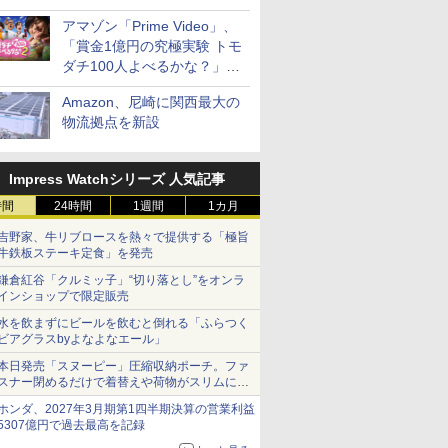
見放題
アマゾン「Prime Video」、
「賞金1億円の究極実験 トモ
ダチ100人よべるかな？」シ
ーズン2の参加者公開
Amazon、尼崎に関西最大の
物流拠点を新設
Impress Watchシリーズ 人気記事
時間
24時間
1週間
1カ月
吉野家、牛リブロースを熱々で提供する「極旨
牛鉄板ステーキ定食」を発売
鎌倉紅谷「クルミッ子」“切り落とし”をオンラ
インショップで限定販売
水を飲まずにビールを飲むと倒れる「ふらつく
ビアグラスbyよなよなエール」
本日発売「スヌーピー」圧縮収納ポーチ。ファ
スナー閉めるだけで着替えや荷物がスリムにま
とまる
ホンダ、2027年3月期第1四半期決算の営業利益
5307億円で過去最高を記録