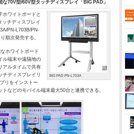
70V型/60V型タッチディスプレイ「BIG PAD」
子ホワイトボードと
型タッチディスプレイ
/PN-L703B/PN-
0日より順次発売する。
なホワイトボード
イル端末や遠隔地の
をリアルタイムで共有
ッチディスプレイリ
BIG PAD PN-L703A
アプリをインストー
ットなどのモバイル端末最大50台と連携できる。