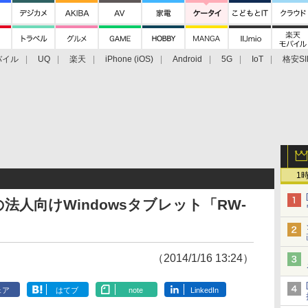
バイル
UQ
楽天
iPhone (iOS)
Android
5G
IoT
格安SI
アクセサリー
業界動向
法人向け
最新技術/その他
1
人向けWindowsタブレット「RW-
（2014/1/16 13:24）
ェア
はてブ
note
LinkedIn