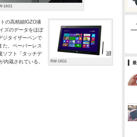
W-16G1
ドットの高精細IGZO液
サイズのデータをほぼ
デジタイザーペンで
また、ペーパーレス
援ソフト「タッチデ
などが内蔵されている。
RW-16G1
最