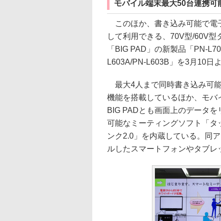
モバイル端末最大50台連携可能な
このほか、書き込み可能で電
して利用できる、70V型/60V
「BIG PAD」の新製品「PN-L703A
L603A/PN-L603B」を3月1
最大4人まで同時書き込み可能
機能を搭載しているほか、モバ
BIG PADとも画面上のデータ
可能なミーティングソフト「タ
ンク2.0」を内蔵している。同
ルしたスマートフォンやタブレ