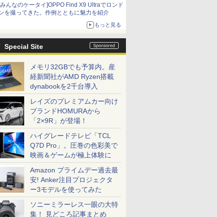
[みんなのケータイ]OPPO Find X9 Ultraでロンド
ンを撮ってきた。作例とともに魅力を紹介
もっと見る
Special Site
メモリ32GBでも予算内。産
経新聞社がAMD Ryzen搭載
dynabookを2千台導入
レイズのプレミアムカー向け
ブランドHOMURAから
「2×9R」が登場！
ハイグレードテレビ「TCL
Q7D Pro」。圧巻の色彩美で
映画＆ゲームが極上体験に
Amazon プライムデー過去最
安! Anker注目プロジェクタ
ー3モデルを使ってみた
ソニーミラーレス一眼の大特
集！ 見どころ記事まとめ