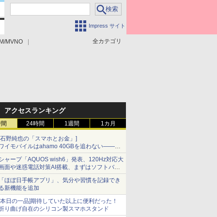
Impress サイト
全カテゴリ
M/MVNO
アクセスランキング
時間
24時間
1週間
1カ月
[石野純也の「スマホとお金」]
ワイモバイルはahamo 40GBを追わない――単
身向け「超おトク割」の安さと1年限定の注意
シャープ「AQUOS wish6」発表、120Hz対応大
点
画面や迷惑電話対策AI搭載、まずはソフトバン
クの法人向け
「ほぼ日手帳アプリ」、気分や習慣を記録でき
る新機能を追加
[本日の一品]期待していた以上に便利だった！
折り曲げ自在のシリコン製スマホスタンド