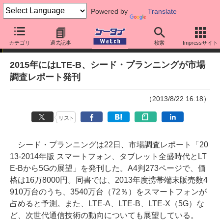
Powered by
Translate
ニュース
カテゴリ
過去記事
検索
Impressサイト
2015年にはLTE-B、シード・プランニングが市場
調査レポート発刊
（2013/8/22 16:18）
リスト
シード・プランニングは22日、市場調査レポート「20
13-2014年版 スマートフォン、タブレット全盛時代とLT
E-Bから5Gの展望」を発刊した。A4判273ページで、価
格は16万8000円。同書では、2013年度携帯端末販売数4
910万台のうち、3540万台（72％）をスマートフォンが
占めると予測。また、LTE-A、LTE-B、LTE-X（5G）な
ど、次世代通信技術の動向についても展望している。