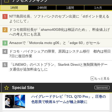
アクセスランキング
1時間
24時間
1週間
1カ月
NTT島田社長、ソフトバンクのセブン出資に「dポイント使える
ようにして」
ドコモ前田社長が「ahamo40GB化は検証のため」、料金値上げ
への考え方にも言及
Amazonで「Motorola moto g06」と「edge 60」がセール
ドコモ・バイクシェアの障害、原因はシステム移行 都内は明日
7日に復旧作業
「LINEMO」のベストプラン、Starlink Directと無制限海外デー
タ通信が追加料金なしに
もっと見る
Special Site
ハイグレードテレビ「TCL Q7D Pro」。圧巻の
色彩美で映画＆ゲームが極上体験に