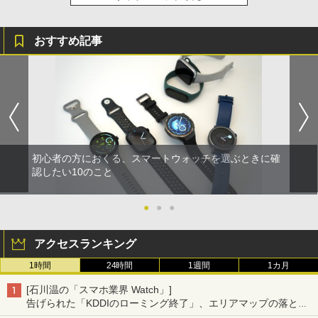
おすすめ記事
初心者の方におくる、スマートウォッチを選ぶときに確
認したい10のこと
●
●
●
アクセスランキング
1時間
24時間
1週間
1カ月
[石川温の「スマホ業界 Watch」]
告げられた「KDDIのローミング終了」、エリアマップの落とし
穴と楽天モバイルの課題