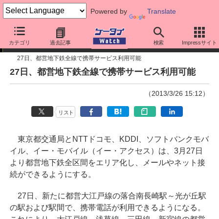
Powered by
Translate
ニュース
カテゴリ
過去記事
検索
Impressサイト
27日、都営地下鉄全線で携帯サービス利用可能
27日、都営地下鉄全線で携帯サービス利用可能
（2013/3/26 15:12）
リスト
東京都交通局とNTTドコモ、KDDI、ソフトバンクモバ
イル、イー・モバイル（イー・アクセス）は、3月27日
より都営地下鉄全区間をエリア化し、メールやネット接
続ができるようにする。
27日、新たに都営大江戸線の落合南長崎駅～光が丘駅
の駅および駅間で、携帯電話が利用できるようになる。