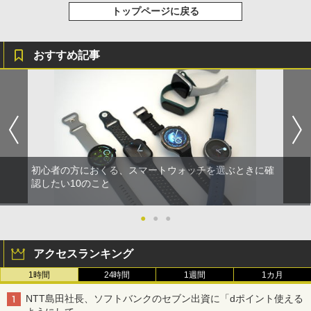
トップページに戻る
おすすめ記事
初心者の方におくる、スマートウォッチを選ぶときに確
認したい10のこと
●
●
●
アクセスランキング
1時間
24時間
1週間
1カ月
NTT島田社長、ソフトバンクのセブン出資に「dポイント使える