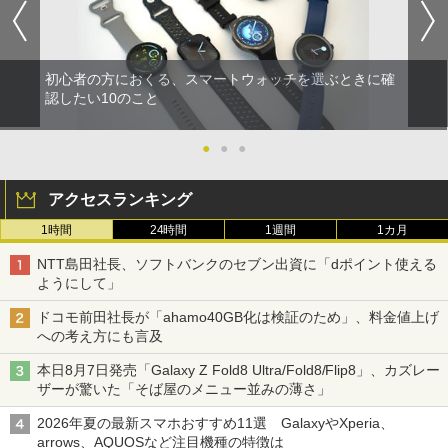
初心者の方におくる、スマートウォッチを選ぶときに確
認したい10のこと
●
●
●
アクセスランキング
1時間
24時間
1週間
1カ月
NTT島田社長、ソフトバンクのセブン出資に「dポイント使える
ようにして」
ドコモ前田社長が「ahamo40GB化は検証のため」、料金値上げ
への考え方にも言及
本日8月7日発売「Galaxy Z Fold8 Ultra/Fold8/Flip8」、カズレー
ザーが驚いた「そば屋のメニュー並みの薄さ」
2026年夏の最新スマホおすすめ11選 GalaxyやXperia、
arrows、AQUOSなど注目機種の特徴は