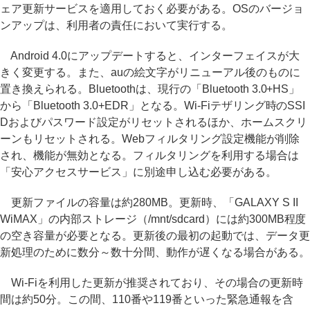
ェア更新サービスを適用しておく必要がある。OSのバージョ
ンアップは、利用者の責任において実行する。
Android 4.0にアップデートすると、インターフェイスが大
きく変更する。また、auの絵文字がリニューアル後のものに
置き換えられる。Bluetoothは、現行の「Bluetooth 3.0+HS」
から「Bluetooth 3.0+EDR」となる。Wi-Fiテザリング時のSSI
Dおよびパスワード設定がリセットされるほか、ホームスクリ
ーンもリセットされる。Webフィルタリング設定機能が削除
され、機能が無効となる。フィルタリングを利用する場合は
「安心アクセスサービス」に別途申し込む必要がある。
更新ファイルの容量は約280MB。更新時、「GALAXY S II
WiMAX」の内部ストレージ（/mnt/sdcard）には約300MB程度
の空き容量が必要となる。更新後の最初の起動では、データ更
新処理のために数分～数十分間、動作が遅くなる場合がある。
Wi-Fiを利用した更新が推奨されており、その場合の更新時
間は約50分。この間、110番や119番といった緊急通報を含