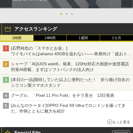
●
●
●
アクセスランキング
1時間
24時間
1週間
1カ月
[石野純也の「スマホとお金」]
ワイモバイルはahamo 40GBを追わない――単身向け「超おトク
割」の安さと1年限定の注意点
シャープ「AQUOS wish6」発表、120Hz対応大画面や迷惑電話
対策AI搭載、まずはソフトバンクの法人向け
[本日の一品]期待していた以上に便利だった！ 折り曲げ自在の
シリコン製スマホスタンド
グーグル、「Pixel 11 Pro Fold」をチラ見せ 13日発表
[みんなのケータイ]OPPO Find X9 Ultraでロンドンを撮ってき
た。作例とともに魅力を紹介
もっと見る
Special Site