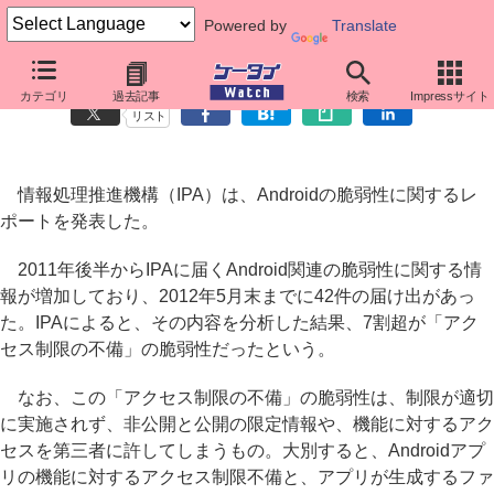
Powered by
Translate
IPA、Androidアプリ開発者に脆弱性のチェックリスト
カテゴリ
過去記事
検索
Impressサイト
リスト
情報処理推進機構（IPA）は、Androidの脆弱性に関するレ
ポートを発表した。
2011年後半からIPAに届くAndroid関連の脆弱性に関する情
報が増加しており、2012年5月末までに42件の届け出があっ
た。IPAによると、その内容を分析した結果、7割超が「アク
セス制限の不備」の脆弱性だったという。
なお、この「アクセス制限の不備」の脆弱性は、制限が適切
に実施されず、非公開と公開の限定情報や、機能に対するアク
セスを第三者に許してしまうもの。大別すると、Androidアプ
リの機能に対するアクセス制限不備と、アプリが生成するファ