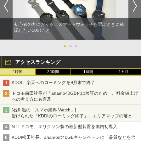
初心者の方におくる、スマートウォッチを選ぶときに確
認したい10のこと
●
●
●
アクセスランキング
1時間
24時間
1週間
1カ月
KDDI、楽天へのローミングを9月末で終了
ドコモ前田社長が「ahamo40GB化は検証のため」、料金値上げ
への考え方にも言及
[石川温の「スマホ業界 Watch」]
告げられた「KDDIのローミング終了」、エリアマップの落とし
穴と楽天モバイルの課題
NTTドコモ、エリクソン製の最新型装置を国内初導入
KDDI松田社長、ahamoの40GBキャンペーンに「品質などを含