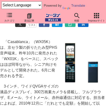
Powered by
Translate
シニア向けのPHS端末「Casablanca」
カテゴリ
過去記事
検索
Impressサイト
リスト
「Casablanca」（WX05K）
は、京セラ製の折りたたみ型PHS
音声端末。昨年10月に発売された
「WX01K」をベースに、スペック
はほぼ同等ながら、シニア向けモ
デルとして開発された。6月に発
売される予定。
3インチ、ワイドQVGAサイズの
液晶ディスプレイ、300万画素カメラを搭載し、フルブラウ
ザ、Eメール、ライトメール、赤外線通信に対応する。担当者
によれば、2010年12月に「だれとでも定額」を開始して以