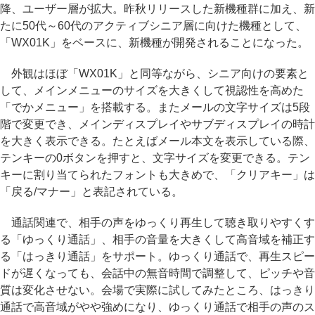
降、ユーザー層が拡大。昨秋リリースした新機種群に加え、新
たに50代～60代のアクティブシニア層に向けた機種として、
「WX01K」をベースに、新機種が開発されることになった。
外観はほぼ「WX01K」と同等ながら、シニア向けの要素と
して、メインメニューのサイズを大きくして視認性を高めた
「でかメニュー」を搭載する。またメールの文字サイズは5段
階で変更でき、メインディスプレイやサブディスプレイの時計
を大きく表示できる。たとえばメール本文を表示している際、
テンキーの0ボタンを押すと、文字サイズを変更できる。テン
キーに割り当てられたフォントも大きめで、「クリアキー」は
「戻る/マナー」と表記されている。
通話関連で、相手の声をゆっくり再生して聴き取りやすくす
る「ゆっくり通話」、相手の音量を大きくして高音域を補正す
る「はっきり通話」をサポート。ゆっくり通話で、再生スピー
ドが遅くなっても、会話中の無音時間で調整して、ピッチや音
質は変化させない。会場で実際に試してみたところ、はっきり
通話で高音域がやや強めになり、ゆっくり通話で相手の声のス