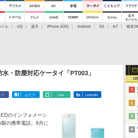
バイル
UQ
楽天
iPhone (iOS)
Android
5G
IoT
格安SI
アクセサリー
業界動向
法人向け
最新技術/その他
防水・防塵対応ケータイ「PT003」
1
ェア
はてブ
note
LinkedIn
LEDのインフォメーシ
ch製の携帯電話。9月に