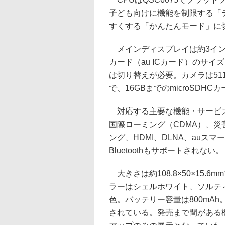
子ども向けに機能を制限する「
すくする「かんたんモード」に
メインディスプレイは約3インチ、
カード（au ICカード）のサイズ
は切り替えが必要。カメラは51
で、16GBまでのmicroSDH
対応する主要な機能・サービス
国際ローミング（CDMA）、災
ング、HDMI、DLNA、auスマー
Bluetoothもサポートされない。
大きさは約108.8×50×15.
ラーはシェルホワイト、ソルテ
色。バッテリー容量は800mA
されている。発売まで間がある