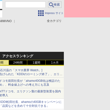
Impress サイト
全カテゴリ
M/MVNO
アクセスランキング
時間
24時間
1週間
1カ月
[石川温の「スマホ業界 Watch」]
告げられた「KDDIのローミング終了」、エリア
マップの落とし穴と楽天モバイルの課題
ドコモ前田社長が「ahamo40GB化は検証のた
め」、料金値上げへの考え方にも言及
NTTドコモ、エリクソン製の最新型装置を国内
初導入
KDDI松田社長、ahamoの40GBキャンペーンに
「品質などを含めて十分対抗できる」