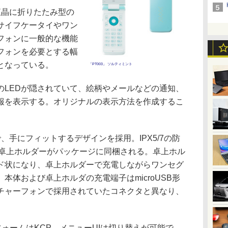
液晶に折りたたみ型の
サイフケータイやワン
フォンに一般的な機能
フォンを必要とする幅
となっている。
「PT003」 ソルティミント
LEDが隠されていて、絵柄やメールなどの通知、
報を表示する。オリジナルの表示方法を作成するこ
手にフィットするデザインを採用。IPX5/7の防
。卓上ホルダーがパッケージに同梱される。卓上ホル
ド状になり、卓上ホルダーで充電しながらワンセグ
本体および卓上ホルダの充電端子はmicroUSB形
チャーフォンで採用されていたコネクタと異なり、
。
フォームはKCP。メニューUIは切り替えが可能で、