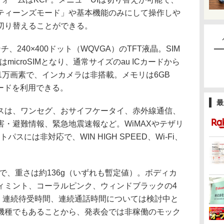
ティーンズモード」や基本機能のみにして操作しや
切り替えることができる。
240×400ドット（WQVGA）のTFT液晶。SIM
はmicroSIMとなり、通常サイズのau ICカードから
1万画素で、インカメラは非搭載。メモリは6GB
Cカードを利用できる。
最
は、ワンセグ、おサイフケータイ、赤外線通信、
害・避難情報、緊急地震速報など。WiMAXやテザリ
トパスには非対応で、WIN HIGH SPEED、Wi-Fi、
6mmで、重さは約136g（いずれも暫定値）。ボディカ
ィミント、コーラルピンク、ウィンドブラックの4
h。連続待受時間、連続通話時間については検討中と
機種でもあることから、発表会では非稼働のモック