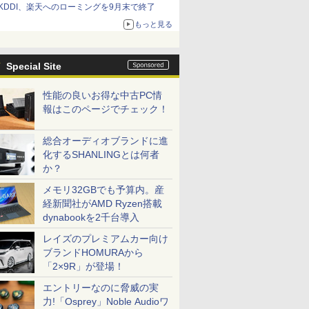
KDDI、楽天へのローミングを9月末で終了
もっと見る
Special Site
性能の良いお得な中古PC情
報はこのページでチェック！
総合オーディオブランドに進
化するSHANLINGとは何者
か？
メモリ32GBでも予算内。産
経新聞社がAMD Ryzen搭載
dynabookを2千台導入
レイズのプレミアムカー向け
ブランドHOMURAから
「2×9R」が登場！
エントリーなのに脅威の実
力!「Osprey」Noble Audioワ