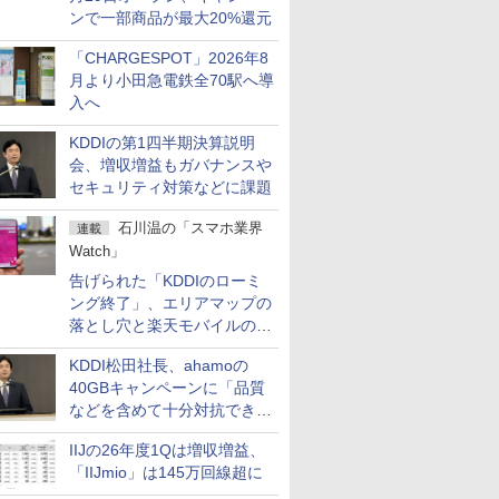
ンで一部商品が最大20%還元
「CHARGESPOT」2026年8
月より小田急電鉄全70駅へ導
入へ
KDDIの第1四半期決算説明
会、増収増益もガバナンスや
セキュリティ対策などに課題
石川温の「スマホ業界
連載
Watch」
告げられた「KDDIのローミ
ング終了」、エリアマップの
落とし穴と楽天モバイルの課
題
KDDI松田社長、ahamoの
40GBキャンペーンに「品質
などを含めて十分対抗でき
る」
IIJの26年度1Qは増収増益、
「IIJmio」は145万回線超に