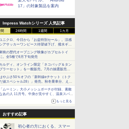
楽天モバイル、「Android
17」の対象製品を案内
Impress Watchシリーズ 人気記事
時間
24時間
1週間
1カ月
ユニクロ、今日から「お盆特別セール」。涼感
シアサッカーワンピース待望値下げ、撥水ギア
ショーツは1990円に
東映の歴代オープニング映像がカプセルトイ
に。全5種で8月下旬発売
カルディ、オンライン限定「ネコバッグ＆タン
ブラーセット」を一般販売。7月の抽選販売の
当選無効分
はやぶさ50％オフの「新幹線eチケット（トク
だ値スペシャル28）」発売。秋冬乗車分、えき
ねっと限定
「ムーミン」大小メッシュポーチが付録、素敵
なあの人 11月号。中身が見やすく、温泉スパに
も使える
もっと見る
おすすめ記事
初心者の方におくる、スマー