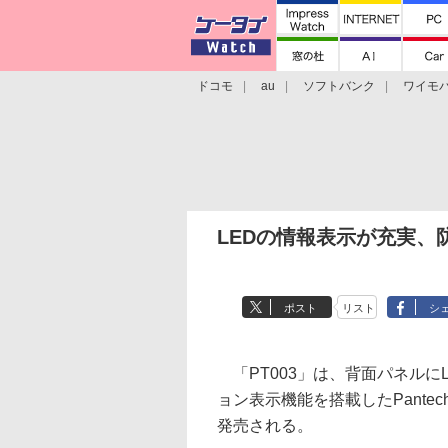
ドコモ
au
ソフトバンク
ワイモ
格安スマホ/SIMフリースマホ
周辺機器/
LEDの情報表示が充実、
ポスト
リスト
シ
「PT003」は、背面パネルに
ョン表示機能を搭載したPante
発売される。