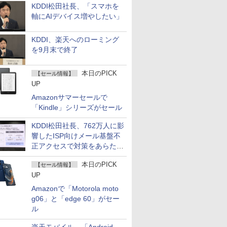
KDDI松田社長、「スマホを
軸にAIデバイス増やしたい」
KDDI、楽天へのローミング
を9月末で終了
本日のPICK
【セール情報】
UP
Amazonサマーセールで
「Kindle」シリーズがセール
KDDI松田社長、762万人に影
響したISP向けメール基盤不
正アクセスで対策をあらため
て説明
本日のPICK
【セール情報】
UP
Amazonで「Motorola moto
g06」と「edge 60」がセー
ル