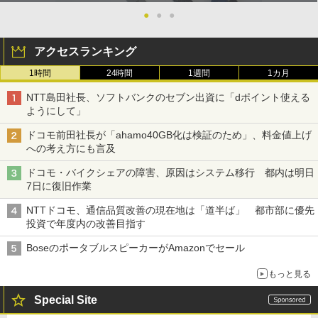
●
●
●
アクセスランキング
1時間
24時間
1週間
1カ月
NTT島田社長、ソフトバンクのセブン出資に「dポイント使える
ようにして」
ドコモ前田社長が「ahamo40GB化は検証のため」、料金値上げ
への考え方にも言及
ドコモ・バイクシェアの障害、原因はシステム移行 都内は明日
7日に復旧作業
NTTドコモ、通信品質改善の現在地は「道半ば」 都市部に優先
投資で年度内の改善目指す
BoseのポータブルスピーカーがAmazonでセール
もっと見る
Special Site