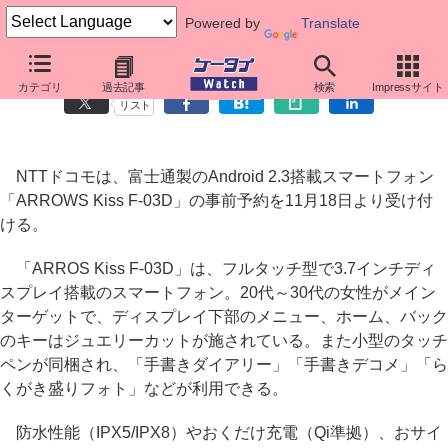
Powered by
Translate
ドコモ、「ARROWS Kiss F-03D」事前予約を18日開始
カテゴリ
過去記事
検索
Impressサイト
リスト
NTTドコモは、富士通製のAndroid 2.3搭載スマートフォン
「ARROWS Kiss F-03D」の事前予約を11月18日より受け付
ける。
「ARROS Kiss F-03D」は、フルタッチ型で3.7インチディ
スプレイ搭載のスマートフォン。20代～30代の女性がメイン
ターゲットで、ディスプレイ下部のメニュー、ホーム、バック
のキーはジュエリーカットが施されている。また小型のタッチ
ペンが同梱され、「手書きダイアリー」「手書きデコメ」「ら
くがき盛りフォト」などが利用できる。
防水性能（IPX5/IPX8）やおくだけ充電（Qi準拠）、おサイ