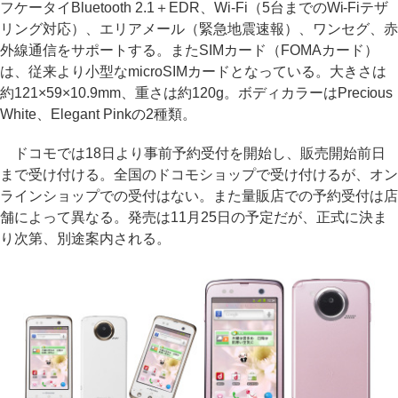
フケータイBluetooth 2.1＋EDR、Wi-Fi（5台までのWi-Fiテザ
リング対応）、エリアメール（緊急地震速報）、ワンセグ、赤
外線通信をサポートする。またSIMカード（FOMAカード）
は、従来より小型なmicroSIMカードとなっている。大きさは
約121×59×10.9mm、重さは約120g。ボディカラーはPrecious
White、Elegant Pinkの2種類。
ドコモでは18日より事前予約受付を開始し、販売開始前日
まで受け付ける。全国のドコモショップで受け付けるが、オン
ラインショップでの受付はない。また量販店での予約受付は店
舗によって異なる。発売は11月25日の予定だが、正式に決ま
り次第、別途案内される。