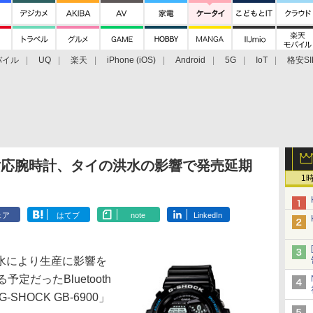
バイル
UQ
楽天
iPhone (iOS)
Android
5G
IoT
格安SI
アクセサリー
業界動向
法人向け
最新技術/その他
nergy対応腕時計、タイの洪水の影響で発売延期
1
ェア
はてブ
note
LinkedIn
水により生産に影響を
定だったBluetooth
-SHOCK GB-6900」