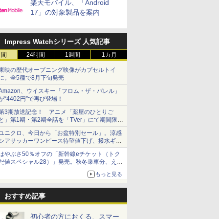
楽天モバイル、「Android
17」の対象製品を案内
Impress Watchシリーズ 人気記事
時間
24時間
1週間
1カ月
東映の歴代オープニング映像がカプセルトイ
に。全5種で8月下旬発売
Amazon、ウイスキー「フロム・ザ・バレル」
が“4402円”で再び登場！
第3期放送記念！ アニメ「薬屋のひとりご
と」第1期・第2期全話を「TVer」にて期間限定
で順次無料配信開始
ユニクロ、今日から「お盆特別セール」。涼感
シアサッカーワンピース待望値下げ、撥水ギア
ショーツは1990円に
はやぶさ50％オフの「新幹線eチケット（トク
だ値スペシャル28）」発売。秋冬乗車分、えき
ねっと限定
もっと見る
おすすめ記事
初心者の方におくる、スマー