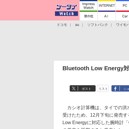
ドコモ
au
ソフトバンク
ワイモ
格安スマホ/SIMフリースマホ
周辺機器/
Bluetooth Low E
ポスト
リスト
シ
カシオ計算機は、タイでの洪
受けたため、12月下旬に発売する予
Low Energyに対応した腕時計「G