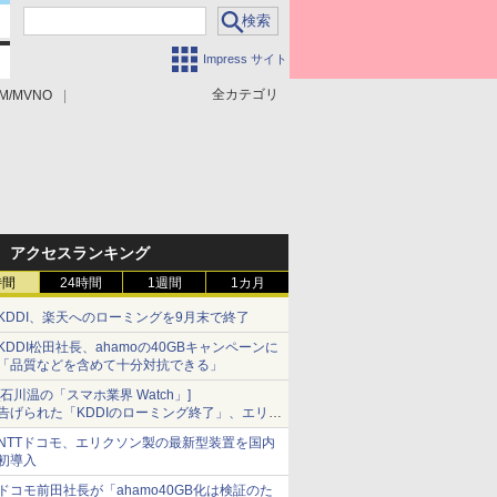
Impress サイト
全カテゴリ
M/MVNO
アクセスランキング
時間
24時間
1週間
1カ月
KDDI、楽天へのローミングを9月末で終了
KDDI松田社長、ahamoの40GBキャンペーンに
「品質などを含めて十分対抗できる」
[石川温の「スマホ業界 Watch」]
告げられた「KDDIのローミング終了」、エリア
マップの落とし穴と楽天モバイルの課題
NTTドコモ、エリクソン製の最新型装置を国内
初導入
ドコモ前田社長が「ahamo40GB化は検証のた