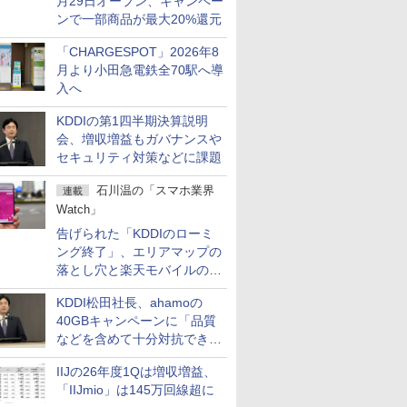
月29日オープン、キャンペー
ンで一部商品が最大20%還元
「CHARGESPOT」2026年8
月より小田急電鉄全70駅へ導
入へ
KDDIの第1四半期決算説明
会、増収増益もガバナンスや
セキュリティ対策などに課題
石川温の「スマホ業界
連載
Watch」
告げられた「KDDIのローミ
ング終了」、エリアマップの
落とし穴と楽天モバイルの課
題
KDDI松田社長、ahamoの
40GBキャンペーンに「品質
などを含めて十分対抗でき
る」
IIJの26年度1Qは増収増益、
「IIJmio」は145万回線超に