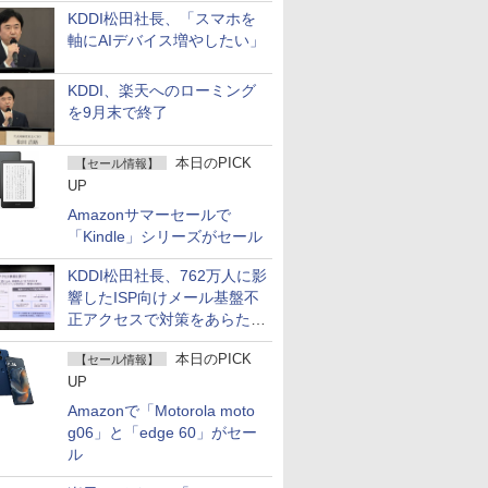
KDDI松田社長、「スマホを
軸にAIデバイス増やしたい」
KDDI、楽天へのローミング
を9月末で終了
本日のPICK
【セール情報】
UP
Amazonサマーセールで
「Kindle」シリーズがセール
KDDI松田社長、762万人に影
響したISP向けメール基盤不
正アクセスで対策をあらため
て説明
本日のPICK
【セール情報】
UP
Amazonで「Motorola moto
g06」と「edge 60」がセー
ル