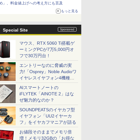
め」、料金値上げへの考え方にも言及
もっと見る
Special Site
マウス、RTX 5060 Ti搭載ゲ
ーミングPCが7万5,000円オ
フで30万円台！
エントリーなのに脅威の実
力!「Osprey」Noble Audioワ
イヤレスイヤフォン4機種を
一気に聴く
AIスマートノートの
iFLYTEK「AINOTE 2」はな
ぜ魅力的なのか？
SOUNDPEATSのイヤカフ型
イヤフォン「UU2イヤーカ
フ」をイヤカフマニアが語る
お値段そのままでメモリ倍
増！メモリ32GBの「お得な