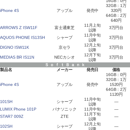
16GB：0円
32GB：1万
iPhone 4S
アップル
発売中
320円
64GB：2万
640円
11月上旬
ARROWS Z ISW11F
富士通東芝
3万円台
以降
11月中旬
AQUOS PHONE IS13SH
シャープ
3万円台
以降
12月上旬
DIGNO ISW11K
京セラ
3万円台
以降
12月下旬
MEDIAS BR IS11N
NECカシオ
3万円台
以降
Ｓ ｏ ｆ ｔ Ｂ ａ ｎ ｋ
製品名
メーカー
発売日
価格
16GB：0円
32GB：1万
iPhone 4S
アップル
発売中
1520円
64GB：2万
1120円
11月中旬
101SH
シャープ
―
以降
LUMIX Phone 101P
パナソニック
11月中旬
―
11月下旬
STAR7 009Z
ZTE
―
以降
12月上旬
102SH
シャープ
―
以降