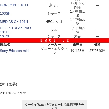
12月下旬
HONEY BEE 101K
京セラ
―
以降
1月中旬以
103SH
シャープ
―
降
1月下旬以
MEDIAS CH 101N
NECカシオ
―
降
DELL STREAK PRO
1月下旬以
デル
―
101DL
降
104SH
シャープ
来春
―
Ｅ Ｍ Ｏ Ｂ Ｉ Ｌ Ｅ
製品名
メーカー
発売日
価格
ソニー・エリクソ
Sony Ericsson mini
10月28日
2万9840円
ン
(津田 啓夢)
2011/10/26 19:31
ケータイ Watchをフォローして最新記事をチ
ェック！