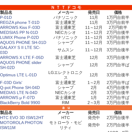
Ｎ Ｔ Ｔ ド コ モ
製品名
メーカー
発売日
価格
P-01D
パナソニック
11月
1万円台前半
REGZA phone T-01D
富士通東芝
11月
3万円台前半
ARROWS Kiss F-03D
富士通東芝
11～12月
2万円前半
MEDSIAS PP N-01D
NECカシオ
11～12月
2万円台後半
LUMIX Phone P-02D
パナソニック
11～12月
3万円台前半
AQUOS PHONE SH-01D
シャープ
11～12月
3万円台前半
GALAXY S II LTE SC-
サムスン
11～12月
3万円台後半
03D
ARROWS X LTE F-05D
富士通東芝
12月
3万円台後半
AQUOS PHONE slider
シャープ
12月
2万円台半ば
SH-02D
LGエレクトロニク
Optimus LTE L-01D
12月
3万円台後半
ス
F-03D Girls'
富士通東芝
1～2月
2万円台半ば
Q-pot.Phone SH-04D
シャープ
2月
4万円台後半
MEDIAS LTE N-04D
NECカシオ
2月
3万円台後半
ARROWS μ F-07D
富士通東芝
1月
2万円台半ば
BlackBerry Bold 9900
RIM
2～3月
3万円台後半
ａ ｕ
製品名
メーカー
発売日
価格
HTC EVO 3D ISW12HT
HTC
発売中
2万円台後半
MOTOROLA PHOTON
モトローラ・モビ
発売中
2万円台後半
ISW11M
リティ