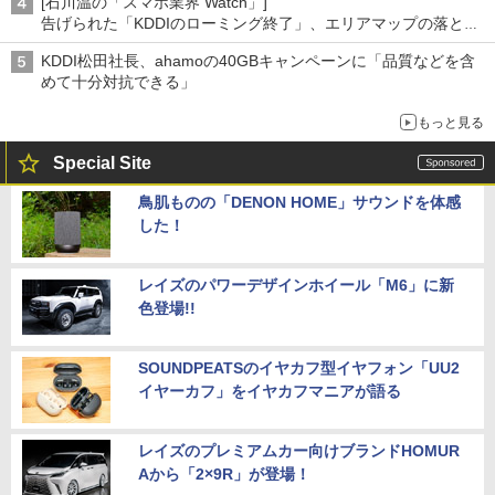
[石川温の「スマホ業界 Watch」]
告げられた「KDDIのローミング終了」、エリアマップの落とし
穴と楽天モバイルの課題
KDDI松田社長、ahamoの40GBキャンペーンに「品質などを含
めて十分対抗できる」
もっと見る
Special Site
鳥肌ものの「DENON HOME」サウンドを体感
した！
レイズのパワーデザインホイール「M6」に新
色登場!!
SOUNDPEATSのイヤカフ型イヤフォン「UU2
イヤーカフ」をイヤカフマニアが語る
レイズのプレミアムカー向けブランドHOMUR
Aから「2×9R」が登場！