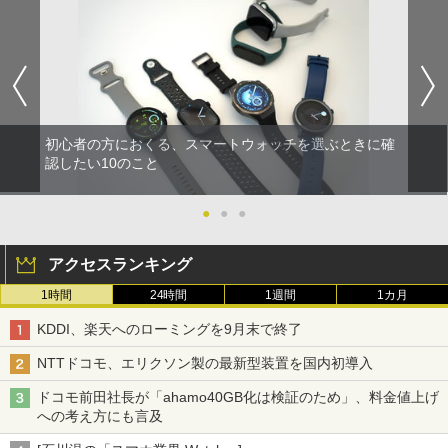
初心者の方におくる、スマートウォッチを選ぶときに確
認したい10のこと
●
●
●
アクセスランキング
1時間
24時間
1週間
1カ月
KDDI、楽天へのローミングを9月末で終了
NTTドコモ、エリクソン製の最新型装置を国内初導入
ドコモ前田社長が「ahamo40GB化は検証のため」、料金値上げ
への考え方にも言及