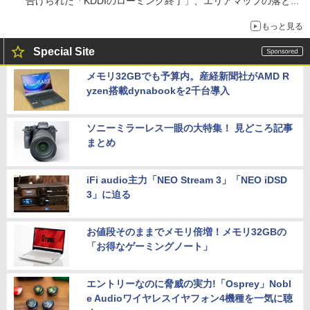
告げられた「KDDIのローミング終了」、エリアマップの落とし
穴と楽天モバイルの課題
もっと見る
Special Site
メモリ32GBでも予算内。産経新聞社がAMD R
yzen搭載dynabookを2千台導入
ソニーミラーレス一眼の大特集！ 見どころ記事
まとめ
iFi audio主力「NEO Stream 3」「NEO iDSD
3」に迫る
お値段そのままでメモリ倍増！メモリ32GBの
「お得なゲーミングノート」
エントリーなのに脅威の実力!「Osprey」Nobl
e Audioワイヤレスイヤフォン4機種を一気に聴