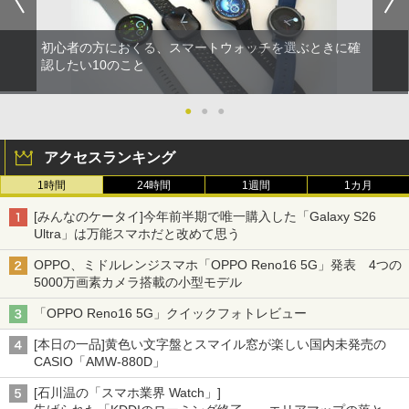
初心者の方におくる、スマートウォッチを選ぶときに確
認したい10のこと
●
●
●
アクセスランキング
1時間
24時間
1週間
1カ月
[みんなのケータイ]今年前半期で唯一購入した「Galaxy S26
Ultra」は万能スマホだと改めて思う
OPPO、ミドルレンジスマホ「OPPO Reno16 5G」発表 4つの
5000万画素カメラ搭載の小型モデル
「OPPO Reno16 5G」クイックフォトレビュー
[本日の一品]黄色い文字盤とスマイル窓が楽しい国内未発売の
CASIO「AMW-880D」
[石川温の「スマホ業界 Watch」]