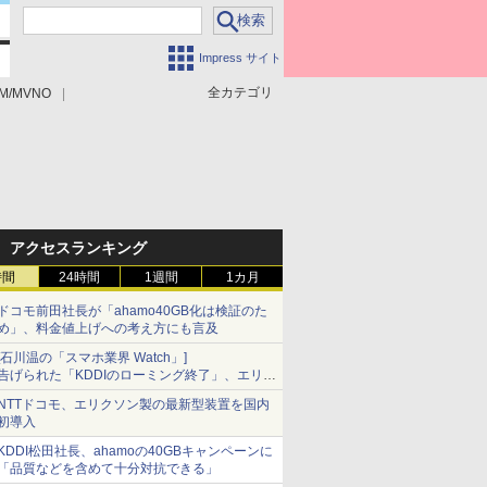
Impress サイト
全カテゴリ
M/MVNO
アクセスランキング
時間
24時間
1週間
1カ月
ドコモ前田社長が「ahamo40GB化は検証のた
め」、料金値上げへの考え方にも言及
[石川温の「スマホ業界 Watch」]
告げられた「KDDIのローミング終了」、エリア
マップの落とし穴と楽天モバイルの課題
NTTドコモ、エリクソン製の最新型装置を国内
初導入
KDDI松田社長、ahamoの40GBキャンペーンに
「品質などを含めて十分対抗できる」