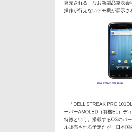
発売される。なお新製品発表会
操作が行えないデモ機が展示さ
「DELL STREAK PRO 101DL」
「DELL STREAK PRO 10
ーパーAMOLED（有機EL）
特徴という。搭載するOSのバージ
ル販売される予定だが、日本国