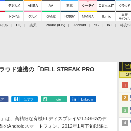
バイル
UQ
楽天
iPhone (iOS)
Android
5G
IoT
格安SI
アクセサリー
業界動向
法人向け
最新技術/その他
ウド連携の「DELL STREAK PRO
1
ェア
はてブ
note
LinkedIn
01DL」は、高精細な有機ELディスプレイや1.5GHzのデ
のAndroidスマートフォン。2012年1月下旬以降に