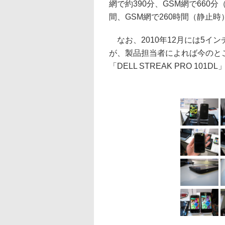
網で約390分、GSM網で660
間、GSM網で260時間（静止
なお、2010年12月には5インチ画
が、製品担当者によれば今のとこ
「DELL STREAK PRO 1