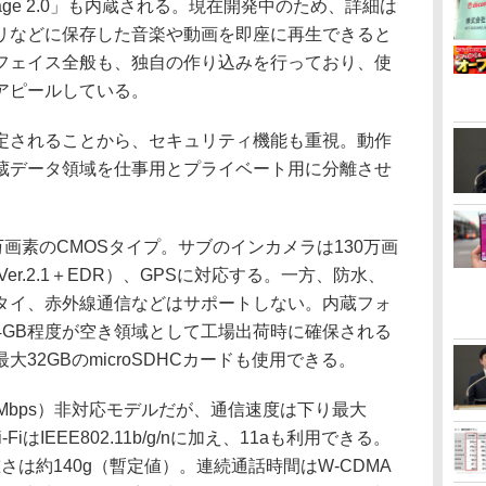
age 2.0」も内蔵される。現在開発中のため、詳細は
リなどに保存した音楽や動画を即座に再生できると
フェイス全般も、独自の作り込みを行っており、使
アピールしている。
されることから、セキュリティ機能も重視。動作
蔵データ領域を仕事用とプライベート用に分離させ
画素のCMOSタイプ。サブのインカメラは130万画
（Ver.2.1＋EDR）、GPSに対応する。一方、防水、
タイ、赤外線通信などはサポートしない。内蔵フォ
4GB程度が空き領域として工場出荷時に確保される
32GBのmicroSDHCカードも使用できる。
21Mbps）非対応モデルだが、通信速度は下り最大
-FiはIEEE802.11b/g/nに加え、11aも利用できる。
で、重さは約140g（暫定値）。連続通話時間はW-CDMA