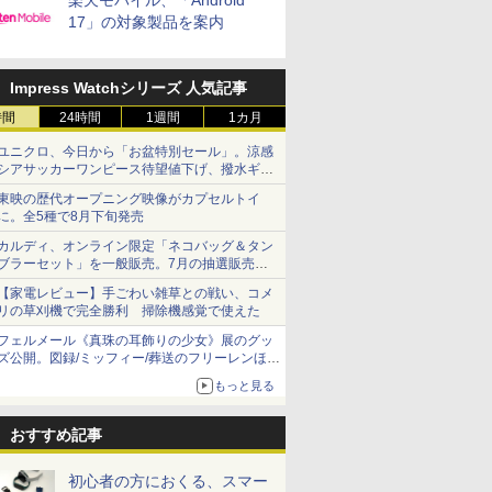
楽天モバイル、「Android
17」の対象製品を案内
Impress Watchシリーズ 人気記事
時間
24時間
1週間
1カ月
ユニクロ、今日から「お盆特別セール」。涼感
シアサッカーワンピース待望値下げ、撥水ギア
ショーツは1990円に
東映の歴代オープニング映像がカプセルトイ
に。全5種で8月下旬発売
カルディ、オンライン限定「ネコバッグ＆タン
ブラーセット」を一般販売。7月の抽選販売の
当選無効分
【家電レビュー】手ごわい雑草との戦い、コメ
リの草刈機で完全勝利 掃除機感覚で使えた
フェルメール《真珠の耳飾りの少女》展のグッ
ズ公開。図録/ミッフィー/葬送のフリーレンほ
か、注目ブランドコラボが実現
もっと見る
おすすめ記事
初心者の方におくる、スマー