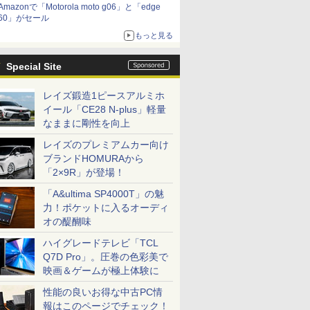
Amazonで「Motorola moto g06」と「edge
60」がセール
もっと見る
Special Site
レイズ鍛造1ピースアルミホ
イール「CE28 N-plus」軽量
なままに剛性を向上
レイズのプレミアムカー向け
ブランドHOMURAから
「2×9R」が登場！
「A&ultima SP4000T」の魅
力！ポケットに入るオーディ
オの醍醐味
ハイグレードテレビ「TCL
Q7D Pro」。圧巻の色彩美で
映画＆ゲームが極上体験に
性能の良いお得な中古PC情
報はこのページでチェック！