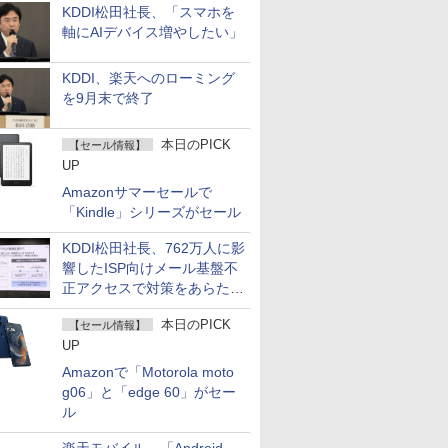
KDDI松田社長、「スマホを
軸にAIデバイス増やしたい」
KDDI、楽天へのローミング
を9月末で終了
本日のPICK
【セール情報】
UP
Amazonサマーセールで
「Kindle」シリーズがセール
KDDI松田社長、762万人に影
響したISP向けメール基盤不
正アクセスで対策をあらため
て説明
本日のPICK
【セール情報】
UP
Amazonで「Motorola moto
g06」と「edge 60」がセー
ル