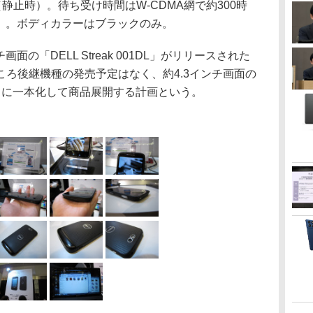
分（静止時）。待ち受け時間はW-CDMA網で約300時
時）。ボディカラーはブラックのみ。
面の「DELL Streak 001DL」がリリースされた
ろ後継機種の発売予定はなく、約4.3インチ画面の
01DL」に一本化して商品展開する計画という。