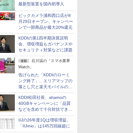
最新型装置を国内初導入
ビックカメラ浦和西口店が8
月29日オープン、キャンペー
ンで一部商品が最大20%還元
KDDIの第1四半期決算説明
会、増収増益もガバナンスや
セキュリティ対策などに課題
石川温の「スマホ業界
連載
Watch」
告げられた「KDDIのローミ
ング終了」、エリアマップの
落とし穴と楽天モバイルの課
題
KDDI松田社長、ahamoの
40GBキャンペーンに「品質
などを含めて十分対抗でき
る」
IIJの26年度1Qは増収増益、
「IIJmio」は145万回線超に