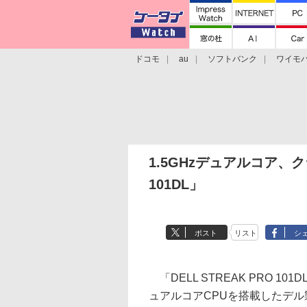
ドコモ
au
ソフトバンク
ワイモ
格安スマホ/SIMフリースマホ
周辺機器/
1.5GHzデュアルコア、クラ
101DL」
ポスト
リスト
シ
「DELL STREAK PRO 1
ュアルコアCPUを搭載したデル製