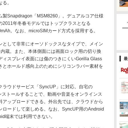
なる。
napdragon「MSM8260」。デュアルコア仕様
2011年冬春モデルではトップクラスとなる
0mAh。なお、microSIMカード方式を採用する。
として非常にオーソドックスなタイプで、メイン
を内蔵。また、本体側面には画面ロック用の切り換
プレイ表面には傷のつきにくいGorilla Glass
最
さとホールド感向上のためにシリコンラバー素材を
ラウドサービス「SyncUP」に対応。自宅の
をインストールすることで、動画や音楽をオンラインス
無料アップロードできる。外出先では、クラウドから
ロードして楽しめる。なお、SyncUP用のAndroid
roid端末では利用できない。