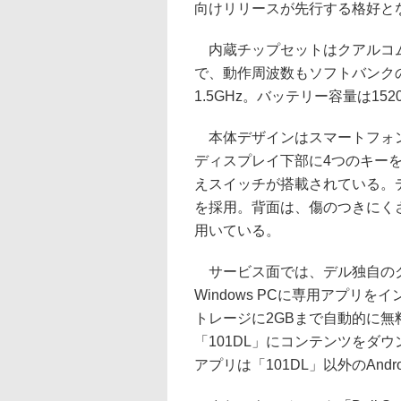
向けリリースが先行する格好と
内蔵チップセットはクアルコム製S
で、動作周波数もソフトバンクの
1.5GHz。バッテリー容量は152
本体デザインはスマートフォン
ディスプレイ下部に4つのキー
えスイッチが搭載されている。ディス
を採用。背面は、傷のつきにく
用いている。
サービス面では、デル独自のク
Windows PCに専用アプリ
トレージに2GBまで自動的に
「101DL」にコンテンツをダウン
アプリは「101DL」以外のAnd