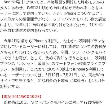
Android端末については、本格展開を開始した昨冬モデルの
投入にあわせ、昨年12月頃から自動通信が行われることをユ
ーザーに対して案内していた。ただ、iPhoneについてはアッ
プル側からの情報開示がなく、ソフトバンクモバイル側の調査
により、今年4月に自動通信の裏付けがとれたため、4月中旬
から自動通信の案内を行っている。
今年4月以前からiPhoneを利用し、なおかつ段階制プランを
契約しているユーザーに対しては、自動通信についての告知が
きちんと行われていなかったため、今回、ソフトバンクモバイ
ルでは「お詫び」として、改めて告知を行うとともに、段階制
プランの「パケットし放題 for スマートフォン/標準プライスプ
ラン」を利用し、これまでにiOS 4.0以上でiPhoneを利用して
いるユーザーについては、5月12日～7月31日まで、同社Web
サイトで申告すると、定額料金の下限額（1029円）を1カ月分
無料とする。
【追記 2011/5/10 19:28】
総務省は10日、ソフトバンクモバイルに対して行政指導を