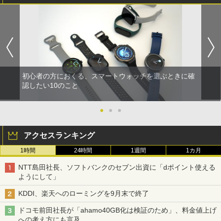
初心者の方におくる、スマートウォッチを選ぶときに確
認したい10のこと
●
●
●
アクセスランキング
1時間
24時間
1週間
1カ月
NTT島田社長、ソフトバンクのセブン出資に「dポイント使える
ようにして」
KDDI、楽天へのローミングを9月末で終了
ドコモ前田社長が「ahamo40GB化は検証のため」、料金値上げ
への考え方にも言及