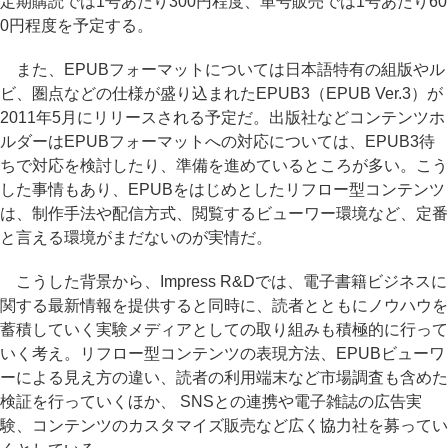
定期購読では1号あたり300円程度、単号販売では1号あたり60
0円程度を予定する。
また、EPUBフォーマットについては日本語特有の組版やル
ビ、圏点などの仕様が盛り込まれたEPUB3（EPUB Ver.3）が
2011年5月にリリースされる予定だ。出版社などコンテンツホ
ルダーはEPUBフォーマットへの対応については、EPUB3待
ちで対応を検討したり、準備を進めているところが多い。こう
した事情もあり、EPUBをはじめとしたリフロー型コンテンツ
は、制作手法や配信方式、閲覧するビューワー環境など、定番
と言える環境がまだないのが実情だ。
こうした背景から、Impress R&Dでは、電子書籍ビジネスに
関する最新情報を提供すると同時に、読者とともにノウハウを
蓄積していく実験メディアとしての取り組みも積極的に行って
いく考え。リフロー型コンテンツの表現方法、EPUBビューワ
ーによる見え方の違い、読者の利用端末など市場調査も含めた
検証を行っていくほか、 SNSとの連携や電子雑誌の広告実
験、コンテンツのカスタマイズ販売など広く協力社を募ってい