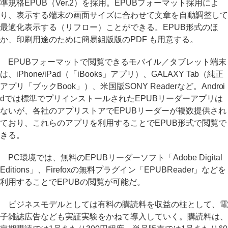
準規格EPUB（Ver.2）を採用。EPUBフォーマット採用によ
り、表示する端末の画面サイズに合わせて文章を自動調整して
最適化表示する（リフロー）ことができる。EPUB形式のほ
か、印刷用途のために簡易組版版のPDF も用意する。
EPUBフォーマットで閲覧できるモバイル／タブレット端末
は、iPhone/iPad（「iBooks」アプリ）、GALAXY Tab（純正
アプリ「ブックBook」）、米国版SONY Readerなど。Androi
dでは標準でプリインストールされたEPUBリーダーアプリは
ないが、各社のアプリストアでEPUBリーダーが複数提供され
ており、これらのアプリを利用することでEPUB形式で閲覧で
きる。
PC環境では、無料のEPUBリーダーソフト「Adobe Digital
Editions」、Firefoxの無料プラグイン「EPUBReader」などを
利用することでEPUBの閲覧が可能だ。
ビジネスモデルとしては有料の購読料を収益の柱として、電
子雑誌広告なども実証実験をかねて導入していく。購読料は、