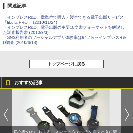
関連記事
・
インプレスR&D、章単位で購入・製本できる電子出版サービス
「libura PRO」
(2010/11/24)
・
インプレスR&D、電子出版の主要18文書フォーマットを解説し
た調査報告書
(2010/9/3)
・
SNS利用者のソーシャルアプリ体験率は64.7％～インプレスR＆
D調査
(2010/6/18)
トップページに戻る
おすすめ記事
初心者の方におくる、スマートウォッチを選ぶときに確