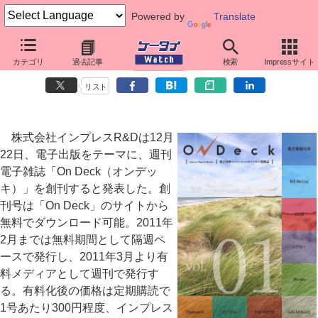
Powered by
Translate
Impress R&D、電子出版をテーマにした週刊の電子雑誌「OnDeck」
カテゴリ
過去記事
検索
Impressサイト
創刊
リスト
株式会社インプレスR&Dは12月
22日、電子出版をテーマに、週刊
電子雑誌「On Deck（オンデッ
キ）」を創刊すると発表した。創
刊号は「On Deck」のサイトから
無料でダウンロード可能。2011年
2月までは無料期間として隔週ペ
ースで発行し、2011年3月より有
料メディアとして週刊で発行す
る。有料化後の価格は定期購読で
1号あたり300円程度、インプレス