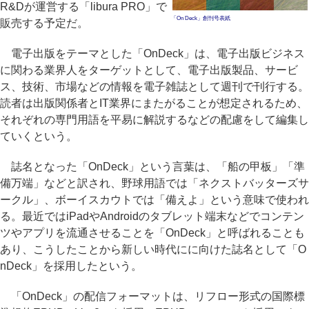
R&Dが運営する「libura PRO」で
「On Deck」創刊号表紙
販売する予定だ。
電子出版をテーマとした「OnDeck」は、電子出版ビジネス
に関わる業界人をターゲットとして、電子出版製品、サービ
ス、技術、市場などの情報を電子雑誌として週刊で刊行する。
読者は出版関係者とIT業界にまたがることが想定されるため、
それぞれの専門用語を平易に解説するなどの配慮をして編集し
ていくという。
誌名となった「OnDeck」という言葉は、「船の甲板」「準
備万端」などと訳され、野球用語では「ネクストバッターズサ
ークル」、ボーイスカウトでは「備えよ」という意味で使われ
る。最近ではiPadやAndroidのタブレット端末などでコンテン
ツやアプリを流通させることを「OnDeck」と呼ばれることも
あり、こうしたことから新しい時代にに向けた誌名として「O
nDeck」を採用したという。
「OnDeck」の配信フォーマットは、リフロー形式の国際標