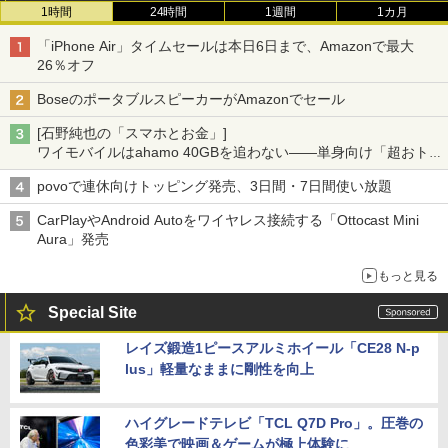
1時間
24時間
1週間
1カ月
「iPhone Air」タイムセールは本日6日まで、Amazonで最大
26％オフ
BoseのポータブルスピーカーがAmazonでセール
[石野純也の「スマホとお金」]
ワイモバイルはahamo 40GBを追わない――単身向け「超おトク
割」の安さと1年限定の注意点
povoで連休向けトッピング発売、3日間・7日間使い放題
CarPlayやAndroid Autoをワイヤレス接続する「Ottocast Mini
Aura」発売
もっと見る
Special Site
レイズ鍛造1ピースアルミホイール「CE28 N-p
lus」軽量なままに剛性を向上
ハイグレードテレビ「TCL Q7D Pro」。圧巻の
色彩美で映画＆ゲームが極上体験に