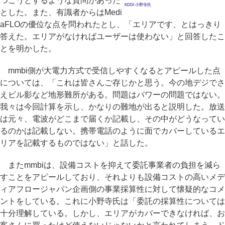
つこうとするような質問があった
KDDI 小野寺氏
とした。また、有識者からはMedi
aFLOの優位な点を問われたとし、「エリアです、とはっきり
答えた。エリアがなければユーザーは使わない」と回答したこ
とを明かした。
mmbi側が大電力方式で受信しやすくなるとアピールした点
については、「これは皆さんご存じかと思う。今の地デジでさ
えビル影など地形難所がある。問題はパワーの問題ではない。
我々は今回計算を示し、かなりの難地が出ると説明した。放送
は元々、電波がどこまで届くか記載し、その中がどうなってい
るのかは記載しない。携帯電話のように面でカバーしているエ
リアを記載するものではない」と話した。
またmmbiは、設備コストを抑えて委託事業者の負担を減ら
すことをアピールしており、それよりも設備コストの高いメデ
ィアフロージャパン企画側の事業採算性に対して懐疑的なコメ
ントをしている。これに小野寺氏は「委託の採算性については
十分理解している。しかし、エリアがカバーできなければ、お