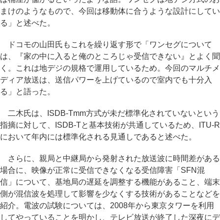
まけのようなもので、今回は移動体に合うような設計にしてい
る」と述べた。
ドコモの山田氏もこれを繰り返す形で「ワンセグについて
は、『家の中に入ると俺のところじゃ受信できない』とよく聞
く。これは地デジの規格で運用しているため。今回のマルチメ
ディア放送は、送信パワーを上げているので室内でも十分入
る」と語った。
二木氏は、ISDB-Tmm方式が未だ標準化されていないという
指摘に対して、ISDB-Tと基本技術が共通しているため、ITU-R
において年内には標準化される見通しであると述べた。
さらに、親局と中継局から発射された放送波に時間差がある
場合に、映像が正常に受信できなくなる受信障害「SFN混
信」について、基地局の遅延を調整する機能があること、端末
側が混信波を処理して影響を少なくする技術があることなどを
紹介。電波の試験については、2008年から東京タワーを利用
してやっていることを明かし、テレビ放送が終了した深夜にデ