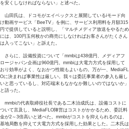
を安くしなければならない」と述べた。
山田氏は、ドコモがエイベックスと展開しているiモード向
け動画サービス「BeeTV」を例に、サービス利用料を月額315
円で提供していると説明し、「マルチメディア放送をやるため
には、100円玉何枚かの商売にしなければお客さんがたくさん
は入ってこない」と訴えた。
さらに、設備投資について「mmbiは438億円、メディアフ
ロージャパン企画は960億円。mmbiは大電力方式を採用して
おり効率がよく、なおかつ性能もよいもの。万が一、MediaFL
Oに決まれば事業性は厳しい。我々は委託事業者の参入も厳し
いと思っているし、対応端末もなかなか難しいのではないか」
と語った。
mmbiの代表取締役社長である二木治成氏は、設備コストに
ついて言及し、MediaFLO陣営はコストがかかるため、委託料
金が2～3倍高いと述べた。mmbiがコストを抑えられるのは、
基地局数を抑えて大電力方式を採用した効果とした。二木氏は