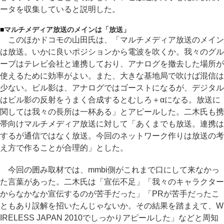
ータを収集していると説明した。
■
マルチメディア放送のメインは「放送」
このほかドコモの山田氏は、「マルチメディア放送のメイン
は放送。いかに良いポジションから電波を吹くか。我々のグル
ープはテレビ会社と連携しており、アナログを撤去した場所が
使えるために効率がよい。また、大きな基地局で吹けば混信は
少ない。ビル影は、アナログではゴーストになるが、デジタル
はビル影の反射をうまく合成するとむしろ＋αになる。放送に
関しては我々の長所は一杯ある」とアピールした。二木氏も携
帯向けマルチメディア放送に対して「あくまでも放送。連携は
するが通信ではなく放送。今回のネットワーク作りは放送の考
え方で作ることが合理的」とした。
今回の囲み取材では、mmbi側がこれまで口にして来なかっ
た言葉があった。二木氏は「宣伝不足」「我々のキャラクター
からなかなか宣伝するのが苦手だった」「PRが苦手だったこ
ともあり誤解を招いたんじゃないか。その結果を踏まえて、W
IRELESS JAPAN 2010でしっかりアピールした」などと周知