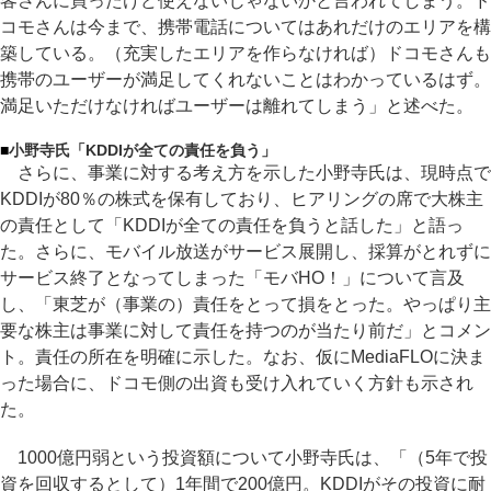
客さんに買ったけど使えないじゃないかと言われてしまう。ド
コモさんは今まで、携帯電話についてはあれだけのエリアを構
築している。（充実したエリアを作らなければ）ドコモさんも
携帯のユーザーが満足してくれないことはわかっているはず。
満足いただけなければユーザーは離れてしまう」と述べた。
■
小野寺氏「KDDIが全ての責任を負う」
さらに、事業に対する考え方を示した小野寺氏は、現時点で
KDDIが80％の株式を保有しており、ヒアリングの席で大株主
の責任として「KDDIが全ての責任を負うと話した」と語っ
た。さらに、モバイル放送がサービス展開し、採算がとれずに
サービス終了となってしまった「モバHO！」について言及
し、「東芝が（事業の）責任をとって損をとった。やっぱり主
要な株主は事業に対して責任を持つのが当たり前だ」とコメン
ト。責任の所在を明確に示した。なお、仮にMediaFLOに決ま
った場合に、ドコモ側の出資も受け入れていく方針も示され
た。
1000億円弱という投資額について小野寺氏は、「（5年で投
資を回収するとして）1年間で200億円。KDDIがその投資に耐