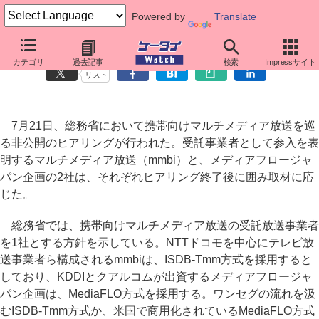
Powered by
Translate
携帯マルチメディア放送の行方、mmbiとMediaFLO双方の主張
カテゴリ
過去記事
検索
Impressサイト
リスト
7月21日、総務省において携帯向けマルチメディア放送を巡
る非公開のヒアリングが行われた。受託事業者として参入を表
明するマルチメディア放送（mmbi）と、メディアフロージャ
パン企画の2社は、それぞれヒアリング終了後に囲み取材に応
じた。
総務省では、携帯向けマルチメディア放送の受託放送事業者
を1社とする方針を示している。NTTドコモを中心にテレビ放
送事業者ら構成されるmmbiは、ISDB-Tmm方式を採用すると
しており、KDDIとクアルコムが出資するメディアフロージャ
パン企画は、MediaFLO方式を採用する。ワンセグの流れを汲
むISDB-Tmm方式か、米国で商用化されているMediaFLO方式