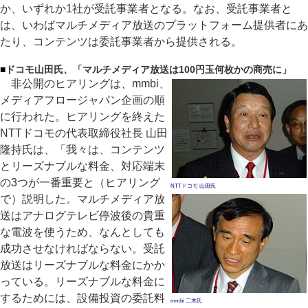
か、いずれか1社が受託事業者となる。なお、受託事業者と
は、いわばマルチメディア放送のプラットフォーム提供者にあ
たり、コンテンツは委託事業者から提供される。
■
ドコモ山田氏、「マルチメディア放送は100円玉何枚かの商売に」
非公開のヒアリングは、mmbi、
メディアフロージャパン企画の順
に行われた。ヒアリングを終えた
NTTドコモの代表取締役社長 山田
隆持氏は、「我々は、コンテンツ
とリーズナブルな料金、対応端末
の3つが一番重要と（ヒアリング
NTTドコモ 山田氏
で）説明した。マルチメディア放
送はアナログテレビ停波後の貴重
な電波を使うため、なんとしても
成功させなければならない。受託
放送はリーズナブルな料金にかか
っている。リーズナブルな料金に
するためには、設備投資の委託料
mmbi 二木氏