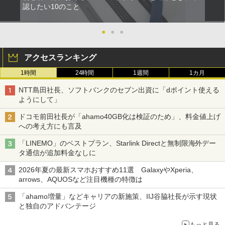
認したい10のこと
●
●
●
アクセスランキング
1時間
24時間
1週間
1カ月
NTT島田社長、ソフトバンクのセブン出資に「dポイント使える
ようにして」
ドコモ前田社長が「ahamo40GB化は検証のため」、料金値上げ
への考え方にも言及
「LINEMO」のベストプラン、Starlink Directと無制限海外デー
タ通信が追加料金なしに
2026年夏の最新スマホおすすめ11選 GalaxyやXperia、
arrows、AQUOSなど注目機種の特徴は
「ahamo増量」などキャリアの新施策、IIJ谷脇社長が示す現状
と独自のアドバンテージ
もっと見る