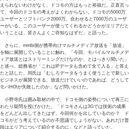
えられないわけがなく、ドコモの方はもっと裕福だ。正直言っ
て、今回のドコモの考えがよくわからない。ドコモの5000万
ユーザーとソフトバンク2000万、合わせると7000万のユーザ
ーがいる。このユーザーが使ってくれるかどうかがエリアだと
いうことは、皆さんよくご存知なはずだ」と語った。
さらに、mmbi側が携帯向けマルチメディア放送を「放送」
を軸に展開していることに触れ、「今回、モバイルマルチメデ
ィア放送とはストリーミングだけなのか、とはっきり聞いた」
と述べ、総務省が「これはIPデータも含めて全て入る」と答え
たと話した。同氏は「むしろデータをうまく使うことで新しい
ビジネスが展開できる。放送だけでいいのであれば、どうして
モバHO!が失敗したのか」など問いかけた。
小野寺氏は囲み取材の中で、ドコモ側の姿勢について再三に
わたり疑問を投げかけた。「ドコモさんは3Gでは技術の成果
をどんどん出してきたはず。今回何かを出しているのか？ ド
コモがどう考えているのか不思議でしょうがない。あれだけ普
段はエリアについて紹介するのに」などと語っていた。