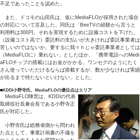
不足であったことを認めた。
また、ドコモの山田氏は、仮にMediaFLOが採用された場合
の対応について言及した。同氏は「BeeTVの経験から言うと
利用料は300円。それを実現するために設備コストを下げた。
（設備コスト高で）委託料の支払いが大きければ委託事業者は
苦しいのではないか。要するに我々ｈじゃ委託事業者としては
（MediaFLOに）乗れない」としたほか、「携帯電話へのMedi
aFLOチップの搭載にはお金がかかる。ワンセグのようにたく
さん使っていただけるならば搭載するが、数が少なければ実績
が出るまで待たないといけない」とした。
■
KDDI小野寺氏、MediaFLOの優位点はエリア
MediaFLO陣営は、KDDIの代表
取締役社長兼会長である小野寺正
氏が対応した。
小野寺氏は総務省側から問われ
た点として、事業計画書の不備を