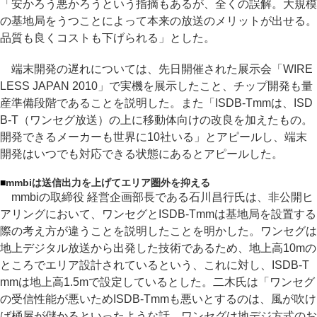
「安かろう悪かろうという指摘もあるが、全くの誤解。大規模
の基地局をうつことによって本来の放送のメリットが出せる。
品質も良くコストも下げられる」とした。
端末開発の遅れについては、先日開催された展示会「WIRE
LESS JAPAN 2010」で実機を展示したこと、チップ開発も量
産準備段階であることを説明した。また「ISDB-Tmmは、ISD
B-T（ワンセグ放送）の上に移動体向けの改良を加えたもの。
開発できるメーカーも世界に10社いる」とアピールし、端末
開発はいつでも対応できる状態にあるとアピールした。
■
mmbiは送信出力を上げてエリア圏外を抑える
mmbiの取締役 経営企画部長である石川昌行氏は、非公開ヒ
アリングにおいて、ワンセグとISDB-Tmmは基地局を設置する
際の考え方が違うことを説明したことを明かした。ワンセグは
地上デジタル放送から出発した技術であるため、地上高10mの
ところでエリア設計されているという、これに対し、ISDB-T
mmは地上高1.5mで設定しているとした。二木氏は「ワンセグ
の受信性能が悪いためISDB-Tmmも悪いとするのは、風が吹け
ば桶屋が儲かるといったような話。ワンセグは地デジ方式のお