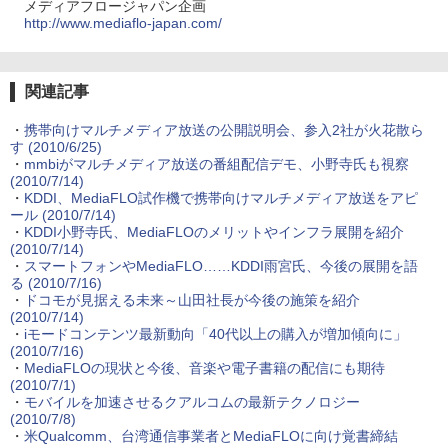
メディアフロージャパン企画
http://www.mediaflo-japan.com/
関連記事
・
携帯向けマルチメディア放送の公開説明会、参入2社が火花散ら
す
(2010/6/25)
・
mmbiがマルチメディア放送の番組配信デモ、小野寺氏も視察
(2010/7/14)
・
KDDI、MediaFLO試作機で携帯向けマルチメディア放送をアピ
ール
(2010/7/14)
・
KDDI小野寺氏、MediaFLOのメリットやインフラ展開を紹介
(2010/7/14)
・
スマートフォンやMediaFLO……KDDI雨宮氏、今後の展開を語
る
(2010/7/16)
・
ドコモが見据える未来～山田社長が今後の施策を紹介
(2010/7/14)
・
iモードコンテンツ最新動向「40代以上の購入が増加傾向に」
(2010/7/16)
・
MediaFLOの現状と今後、音楽や電子書籍の配信にも期待
(2010/7/1)
・
モバイルを加速させるクアルコムの最新テクノロジー
(2010/7/8)
・
米Qualcomm、台湾通信事業者とMediaFLOに向け覚書締結