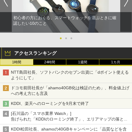
初心者の方におくる、スマートウォッチを選ぶときに確
認したい10のこと
●
●
●
アクセスランキング
1時間
24時間
1週間
1カ月
NTT島田社長、ソフトバンクのセブン出資に「dポイント使える
ようにして」
ドコモ前田社長が「ahamo40GB化は検証のため」、料金値上げ
への考え方にも言及
KDDI、楽天へのローミングを9月末で終了
[石川温の「スマホ業界 Watch」]
告げられた「KDDIのローミング終了」、エリアマップの落とし
穴と楽天モバイルの課題
KDDI松田社長、ahamoの40GBキャンペーンに「品質などを含