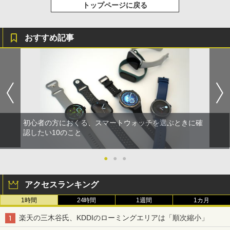
トップページに戻る
おすすめ記事
初心者の方におくる、スマートウォッチを選ぶときに確
認したい10のこと
●
●
●
アクセスランキング
1時間
24時間
1週間
1カ月
楽天の三木谷氏、KDDIのローミングエリアは「順次縮小」