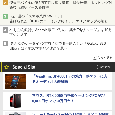
楽天モバイルの第2四半期決算は増収＋損失改善、ホッピング対
策後も純増ペースを維持
[石川温の「スマホ業界 Watch」]
告げられた「KDDIのローミング終了」、エリアマップの落とし
穴と楽天モバイルの課題
auじぶん銀行、Android版アプリの「楽天Edyチャージ」を10月
下旬に終了
[みんなのケータイ]今年前半期で唯一購入した「Galaxy S26
Ultra」は万能スマホだと改めて思う
もっと見る
Special Site
「A&ultima SP4000T」の魅力！ポケットに入
るオーディオの醍醐味
マウス、RTX 5060 Ti搭載ゲーミングPCが7万
5,000円オフで30万円台！
ソニーミラーレス一眼の大特集！ 見どころ記事