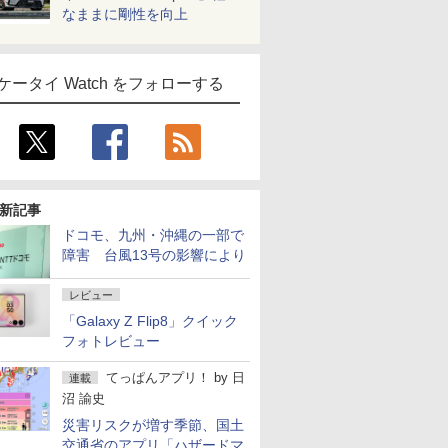
なままに剛性を向上
ケータイ Watch をフォローする
新記事
ドコモ、九州・沖縄の一部で
障害 台風13号の影響により
レビュー
「Galaxy Z Flip8」クイック
フォトレビュー
てっぱんアプリ！
by
日
連載
沼 諭史
災害リスクが増す季節、国土
交通省のアプリ「ハザードマ