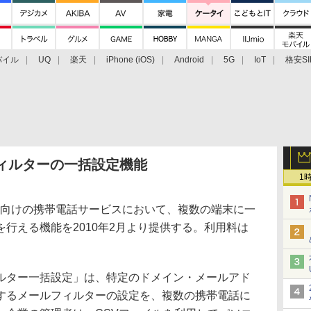
バイル
UQ
楽天
iPhone (iOS)
Android
5G
IoT
格安SI
アクセサリー
業界動向
法人向け
最新技術/その他
フィルターの一括設定機能
1
人向けの携帯電話サービスにおいて、複数の端末に一
行える機能を2010年2月より提供する。利用料は
ター一括設定」は、特定のドメイン・メールアド
するメールフィルターの設定を、複数の携帯電話に