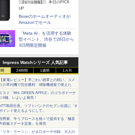
本日のPICK
【セール情報】
UP
Boseのホームオーディオが
Amazonでセール
「Meta AI」を活用する体験
型イベント、渋谷で28日から
3日間限定開催
Impress Watchシリーズ 人気記事
時間
24時間
1週間
1カ月
【家電レビュー】手ごわい雑草との戦い、コメ
リの草刈機で完全勝利 掃除機感覚で使えた
ミスド「Mrs. GREEN APPLE」のコラボドーナ
ツ4種、いよいよ発売！
NTT島田社長、ソフトバンクのセブン出資に「d
ポイント使えるようにして」
吉野家、牛リブロースを熱々で提供する「極旨
牛鉄板ステーキ定食」を発売
「リサ・ラーソン」がま口ポーチ付録、大人の