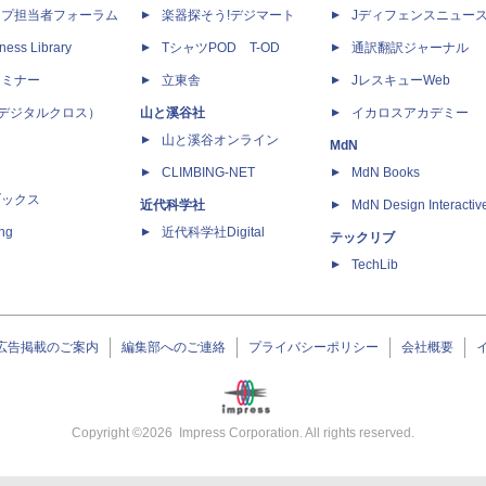
ップ担当者フォーラム
楽器探そう!デジマート
Jディフェンスニュー
ness Library
TシャツPOD T-OD
通訳翻訳ジャーナル
セミナー
立東舎
JレスキューWeb
 X（デジタルクロス）
山と溪谷社
イカロスアカデミー
山と溪谷オンライン
MdN
CLIMBING-NET
MdN Books
ブックス
近代科学社
MdN Design Interactiv
ing
近代科学社Digital
テックリブ
TechLib
広告掲載のご案内
編集部へのご連絡
プライバシーポリシー
会社概要
Copyright ©
2026
Impress Corporation. All rights reserved.