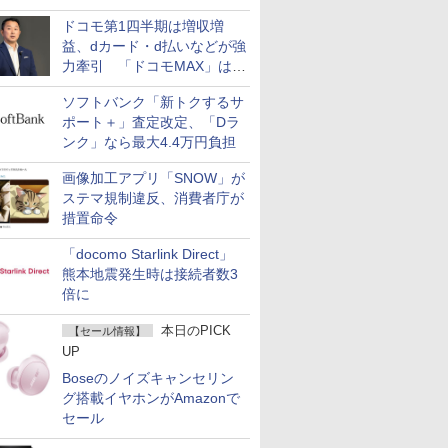
ドコモ第1四半期は増収増
益、dカード・d払いなどが強
力牽引 「ドコモMAX」は
400万契約突破
ソフトバンク「新トクするサ
ポート＋」査定改定、「Dラ
ンク」なら最大4.4万円負担
画像加工アプリ「SNOW」が
ステマ規制違反、消費者庁が
措置命令
「docomo Starlink Direct」
熊本地震発生時は接続者数3
倍に
本日のPICK
【セール情報】
UP
Boseのノイズキャンセリン
グ搭載イヤホンがAmazonで
セール