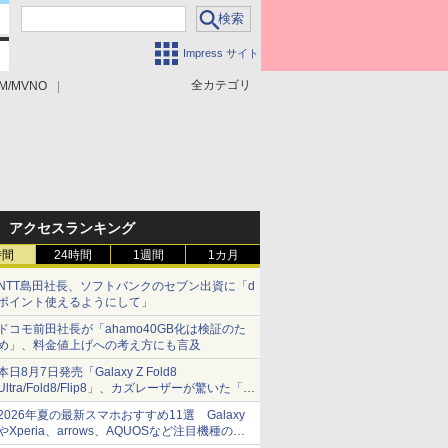
Impress サイト
全カテゴリ
M/MVNO
アクセスランキング
時間
24時間
1週間
1カ月
NTT島田社長、ソフトバンクのセブン出資に「d
ポイント使えるようにして」
ドコモ前田社長が「ahamo40GB化は検証のた
め」、料金値上げへの考え方にも言及
本日8月7日発売「Galaxy Z Fold8
Ultra/Fold8/Flip8」、カズレーザーが驚いた「そ
ば屋のメニュー並みの薄さ」
2026年夏の最新スマホおすすめ11選 Galaxy
やXperia、arrows、AQUOSなど注目機種の特
徴は