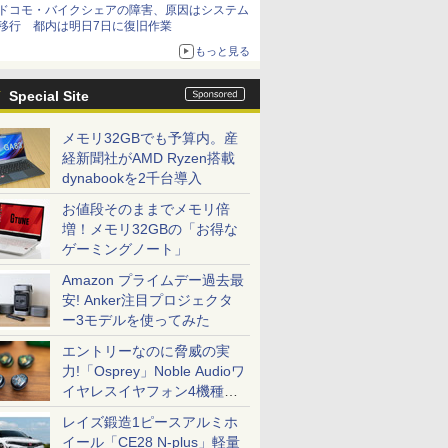
ドコモ・バイクシェアの障害、原因はシステム
移行 都内は明日7日に復旧作業
もっと見る
Special Site
メモリ32GBでも予算内。産
経新聞社がAMD Ryzen搭載
dynabookを2千台導入
お値段そのままでメモリ倍
増！メモリ32GBの「お得な
ゲーミングノート」
Amazon プライムデー過去最
安! Anker注目プロジェクタ
ー3モデルを使ってみた
エントリーなのに脅威の実
力!「Osprey」Noble Audioワ
イヤレスイヤフォン4機種を
一気に聴く
レイズ鍛造1ピースアルミホ
イール「CE28 N-plus」軽量