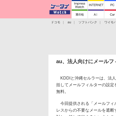
ドコモ
au
ソフトバンク
ワイモ
格安スマホ/SIMフリースマホ
周辺機器/
au、法人向けにメール
KDDIと沖縄セルラーは、法
括してメールフィルターの設定を
無料。
今回提供される「メールフィル
レスからの不要なメールを遮断