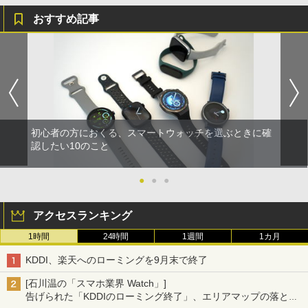
おすすめ記事
初心者の方におくる、スマートウォッチを選ぶときに確
認したい10のこと
●
●
●
アクセスランキング
1時間
24時間
1週間
1カ月
KDDI、楽天へのローミングを9月末で終了
[石川温の「スマホ業界 Watch」]
告げられた「KDDIのローミング終了」、エリアマップの落とし