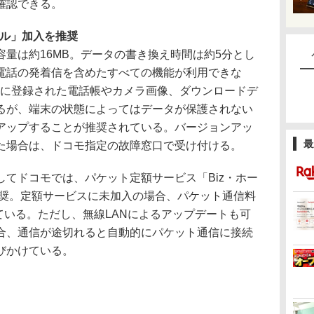
確認できる。
ブル」加入を推奨
量は約16MB。データの書き換え時間は約5分とし
電話の発着信を含めたすべての機能が利用できな
3Aに登録された電話帳やカメラ画像、ダウンロードデ
るが、端末の状態によってはデータが保護されない
アップすることが推奨されている。バージョンアッ
最
た場合は、ドコモ指定の故障窓口で受け付ける。
てドコモでは、パケット定額サービス「Biz・ホー
推奨。定額サービスに未加入の場合、パケット通信料
している。ただし、無線LANによるアップデートも可
場合、通信が途切れると自動的にパケット通信に接続
びかけている。