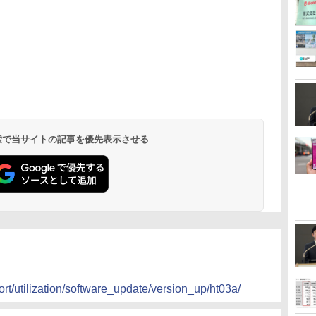
 検索で当サイトの記事を優先表示させる
rt/utilization/software_update/version_up/ht03a/