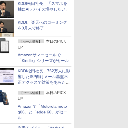
KDDI松田社長、「スマホを
軸にAIデバイス増やしたい」
KDDI、楽天へのローミング
を9月末で終了
本日のPICK
【セール情報】
UP
Amazonサマーセールで
「Kindle」シリーズがセール
KDDI松田社長、762万人に影
響したISP向けメール基盤不
正アクセスで対策をあらため
て説明
本日のPICK
【セール情報】
UP
Amazonで「Motorola moto
g06」と「edge 60」がセー
ル