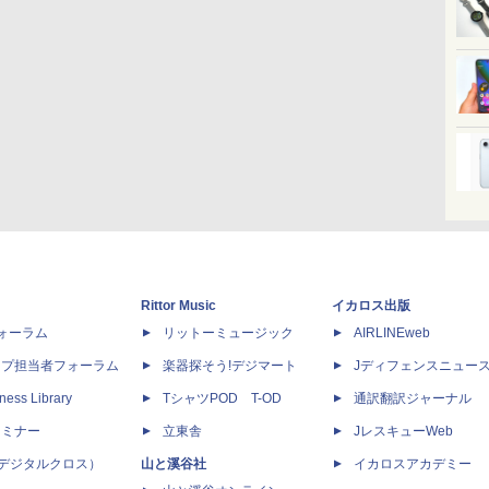
Rittor Music
イカロス出版
dフォーラム
リットーミュージック
AIRLINEweb
ップ担当者フォーラム
楽器探そう!デジマート
Jディフェンスニュー
ness Library
TシャツPOD T-OD
通訳翻訳ジャーナル
セミナー
立東舎
JレスキューWeb
 X（デジタルクロス）
山と溪谷社
イカロスアカデミー