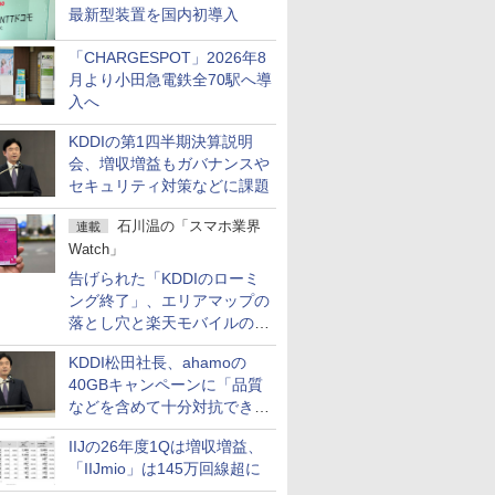
最新型装置を国内初導入
「CHARGESPOT」2026年8
月より小田急電鉄全70駅へ導
入へ
KDDIの第1四半期決算説明
会、増収増益もガバナンスや
セキュリティ対策などに課題
石川温の「スマホ業界
連載
Watch」
告げられた「KDDIのローミ
ング終了」、エリアマップの
落とし穴と楽天モバイルの課
題
KDDI松田社長、ahamoの
40GBキャンペーンに「品質
などを含めて十分対抗でき
る」
IIJの26年度1Qは増収増益、
「IIJmio」は145万回線超に