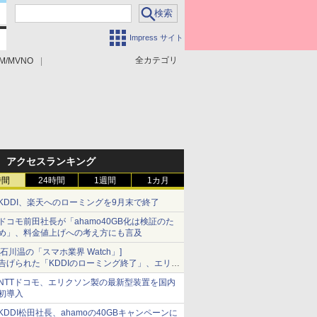
Impress サイト
全カテゴリ
M/MVNO
アクセスランキング
時間
24時間
1週間
1カ月
KDDI、楽天へのローミングを9月末で終了
ドコモ前田社長が「ahamo40GB化は検証のた
め」、料金値上げへの考え方にも言及
[石川温の「スマホ業界 Watch」]
告げられた「KDDIのローミング終了」、エリア
マップの落とし穴と楽天モバイルの課題
NTTドコモ、エリクソン製の最新型装置を国内
初導入
KDDI松田社長、ahamoの40GBキャンペーンに