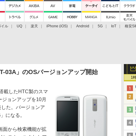
バイル
UQ
楽天
iPhone (iOS)
Android
5G
IoT
格安SI
アクセサリー
業界動向
法人向け
最新技術/その他
HT-03A」のOSバージョンアップ開始
1
Sを搭載したHTC製のスマ
バージョンアップを10月
表した。バージョンア
.6」になる。
画面から検索機能が拡